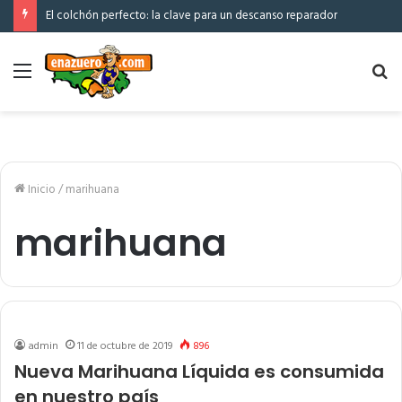
El colchón perfecto: la clave para un descanso reparador
Menú
Bu
po
Inicio
/
marihuana
marihuana
admin
11 de octubre de 2019
896
Nueva Marihuana Líquida es consumida
en nuestro país