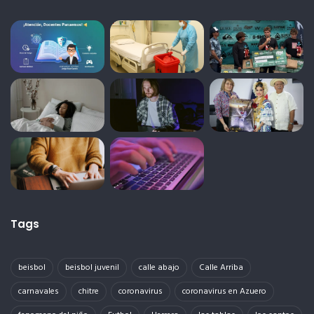
Tags
beisbol
beisbol juvenil
calle abajo
Calle Arriba
carnavales
chitre
coronavirus
coronavirus en Azuero