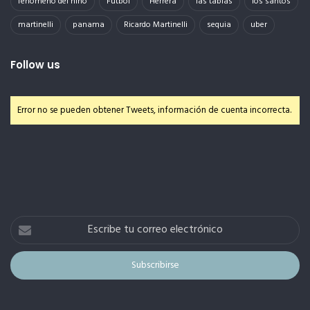
fenomeno del niño
Futbol
Herrera
las tablas
los santos
martinelli
panama
Ricardo Martinelli
sequia
uber
Follow us
Error no se pueden obtener Tweets, información de cuenta incorrecta.
Escribe
tu
correo
electrónico