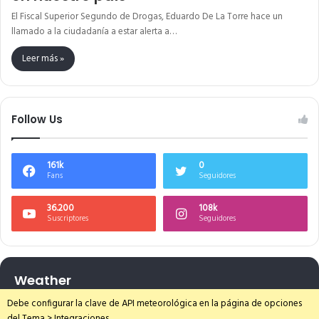
El Fiscal Superior Segundo de Drogas, Eduardo De La Torre hace un
llamado a la ciudadanía a estar alerta a…
Leer más »
Follow Us
161k
0
Fans
Seguidores
36.200
108k
Suscriptores
Seguidores
Weather
Debe configurar la clave de API meteorológica en la página de opciones
del Tema > Integraciones.