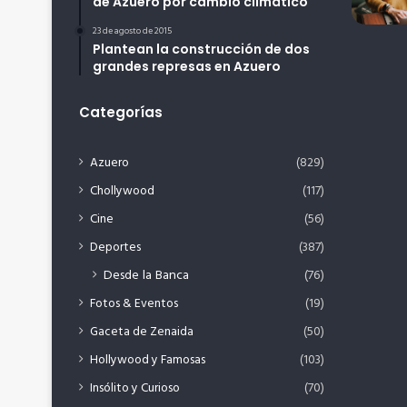
de Azuero por cambio climático
23 de agosto de 2015
Plantean la construcción de dos
grandes represas en Azuero
Categorías
Azuero
(829)
Chollywood
(117)
Cine
(56)
Deportes
(387)
Desde la Banca
(76)
Fotos & Eventos
(19)
Gaceta de Zenaida
(50)
Hollywood y Famosas
(103)
Insólito y Curioso
(70)