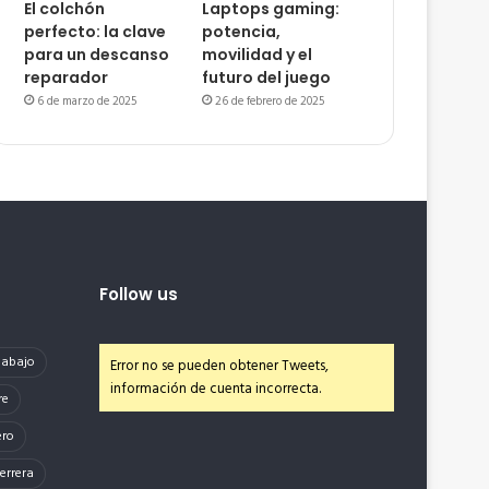
El colchón
Laptops gaming:
perfecto: la clave
potencia,
para un descanso
movilidad y el
reparador
futuro del juego
6 de marzo de 2025
26 de febrero de 2025
Follow us
e abajo
Error no se pueden obtener Tweets,
información de cuenta incorrecta.
re
ero
errera