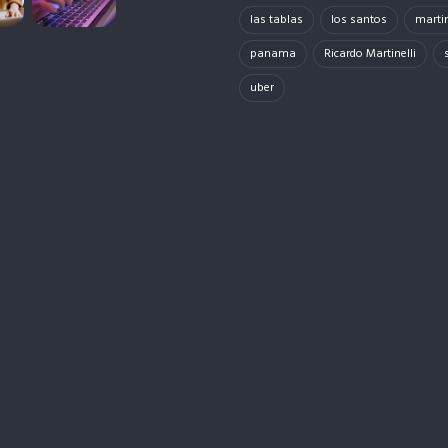
las tablas
los santos
martin
panama
Ricardo Martinelli
uber