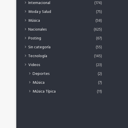
Internacional
(174)
Moda y Salud
(75)
Música
(58)
Nacionales
(625)
Posting
(67)
Sin categoría
(55)
Tecnología
(145)
Videos
(23)
Deportes
(2)
Música
(7)
Música Típica
(11)