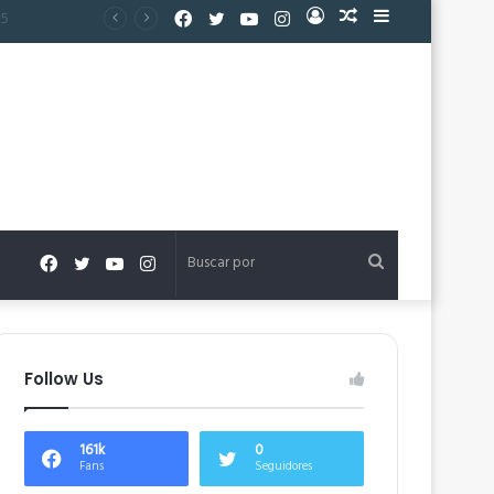
Facebook
Twitter
YouTube
Instagram
Acceso
Publicación
Barra
al
lateral
azar
Facebook
Twitter
YouTube
Instagram
Buscar
por
Follow Us
161k
0
Fans
Seguidores