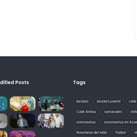
dified Posts
Tags
beisbol
beisbol juvenil
call
Calle Arriba
carnavales
chit
coronavirus
coronavirus en Azu
fenomeno del niño
Futbol
H