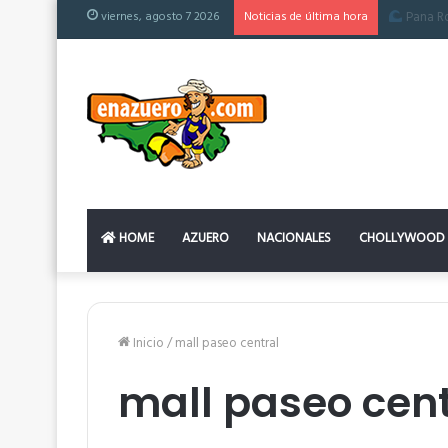
viernes, agosto 7 2026
Noticias de última hora
El colchón
HOME
AZUERO
NACIONALES
CHOLLYWOOD
Inicio
/
mall paseo central
mall paseo cent