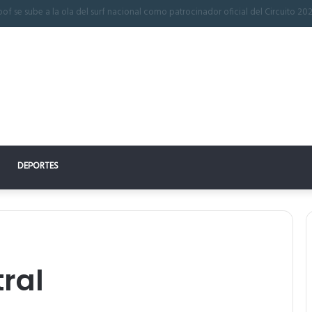
 perfecto: la clave para un descanso reparador
DEPORTES
ral