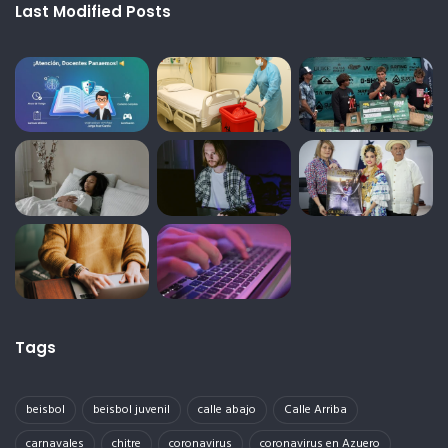
Last Modified Posts
Tags
beisbol
beisbol juvenil
calle abajo
Calle Arriba
carnavales
chitre
coronavirus
coronavirus en Azuero