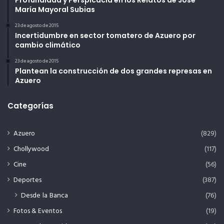
María Mayoral Subias
23 de agosto de 2015
Incertidumbre en sector tomatero de Azuero por
cambio climático
23 de agosto de 2015
Plantean la construcción de dos grandes represas en
Azuero
Categorías
Azuero
(829)
Chollywood
(117)
Cine
(56)
Deportes
(387)
Desde la Banca
(76)
Fotos & Eventos
(19)