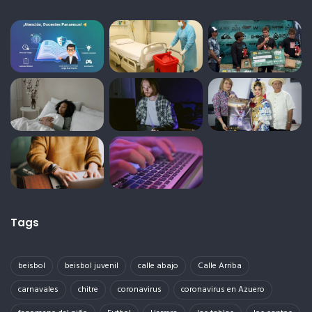
Tags
beisbol
beisbol juvenil
calle abajo
Calle Arriba
carnavales
chitre
coronavirus
coronavirus en Azuero