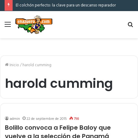
El colchón perfecto: la clave para un descanso reparador
Menú
Bu
po
Inicio
/
harold cumming
harold cumming
admin
22 de septiembre de 2015
798
Bolillo convoca a Felipe Baloy que
vuelve a la selección de Panamá