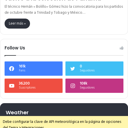
El técnico Hernán « Bolillo» Gómez hizo la convocatoria para los partidos
de octubre frente a Trinidad y Tobago y México…
Leer más »
Follow Us
161k
0
Fans
Seguidores
36.200
108k
Suscriptores
Seguidores
Weather
Debe configurar la clave de API meteorológica en la página de opciones
del Tema > Integraciones.