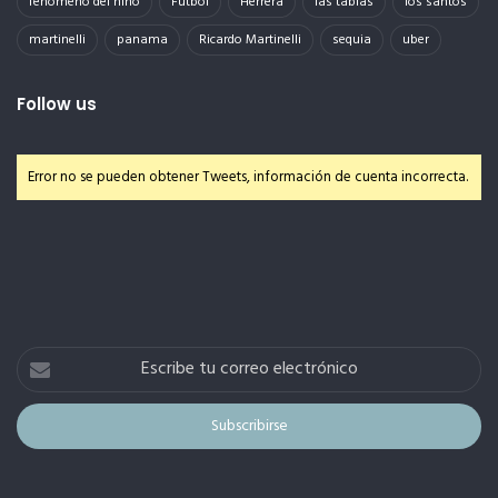
fenomeno del niño
Futbol
Herrera
las tablas
los santos
martinelli
panama
Ricardo Martinelli
sequia
uber
Follow us
Error no se pueden obtener Tweets, información de cuenta incorrecta.
Escribe
tu
correo
electrónico