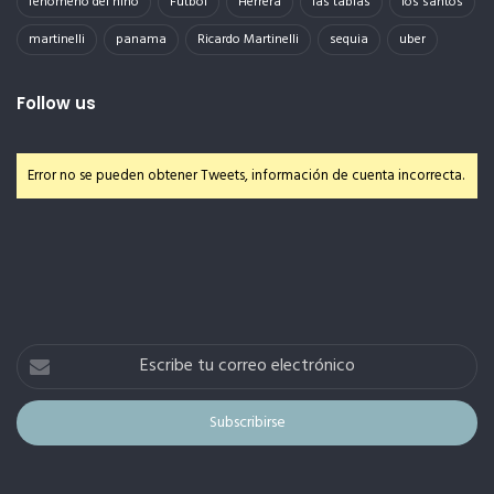
fenomeno del niño
Futbol
Herrera
las tablas
los santos
martinelli
panama
Ricardo Martinelli
sequia
uber
Follow us
Error no se pueden obtener Tweets, información de cuenta incorrecta.
Escribe
tu
correo
electrónico