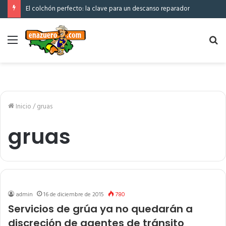
El colchón perfecto: la clave para un descanso reparador
Menú
Bu
po
Inicio
/
gruas
gruas
admin
16 de diciembre de 2015
780
Servicios de grúa ya no quedarán a
discreción de agentes de tránsito