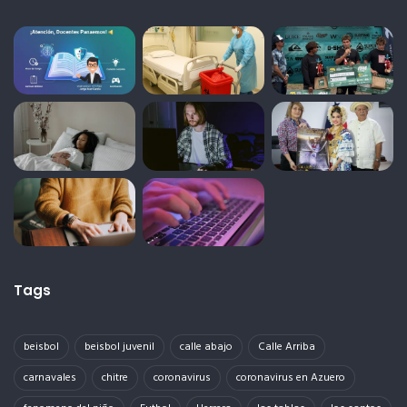
Tags
beisbol
beisbol juvenil
calle abajo
Calle Arriba
carnavales
chitre
coronavirus
coronavirus en Azuero