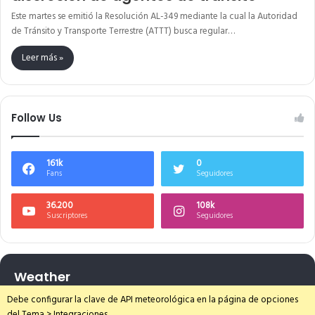
Este martes se emitió la Resolución AL-349 mediante la cual la Autoridad
de Tránsito y Transporte Terrestre (ATTT) busca regular…
Leer más »
Follow Us
161k
0
Fans
Seguidores
36.200
108k
Suscriptores
Seguidores
Weather
Debe configurar la clave de API meteorológica en la página de opciones
del Tema > Integraciones.