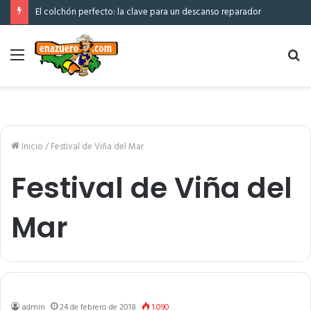
El colchón perfecto: la clave para un descanso reparador
Menú
Bu
po
Inicio
/
Festival de Viña del Mar
Festival de Viña del
Mar
admin
24 de febrero de 2018
1.090