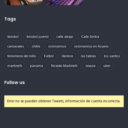
Tags
beisbol
beisbol juvenil
calle abajo
Calle Arriba
carnavales
chitre
coronavirus
coronavirus en Azuero
fenomeno del niño
Futbol
Herrera
las tablas
los santos
martinelli
panama
Ricardo Martinelli
sequia
uber
Follow us
Error no se pueden obtener Tweets, información de cuenta incorrecta.