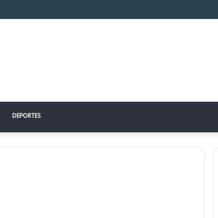
 perfecto: la clave para un descanso reparador
DEPORTES