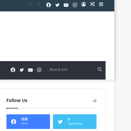
Facebook
Twitter
YouTube
Instagram
Acceso
Publicación
Barra
al
lateral
azar
Facebook
Twitter
YouTube
Instagram
Buscar
por
Follow Us
161k
0
Fans
Seguidores