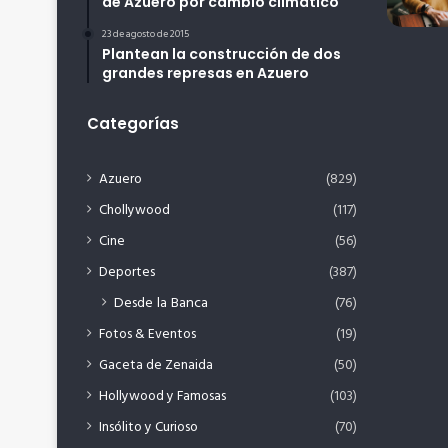
de Azuero por cambio climático
23 de agosto de 2015
Plantean la construcción de dos
grandes represas en Azuero
Categorías
Azuero
(829)
Chollywood
(117)
Cine
(56)
Deportes
(387)
Desde la Banca
(76)
Fotos & Eventos
(19)
Gaceta de Zenaida
(50)
Hollywood y Famosas
(103)
Insólito y Curioso
(70)