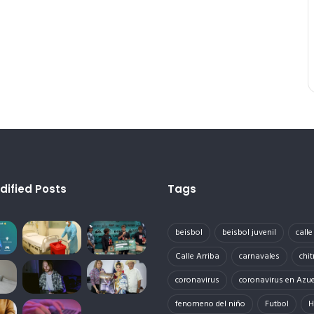
dified Posts
Tags
beisbol
beisbol juvenil
call
Calle Arriba
carnavales
chit
coronavirus
coronavirus en Azu
fenomeno del niño
Futbol
H