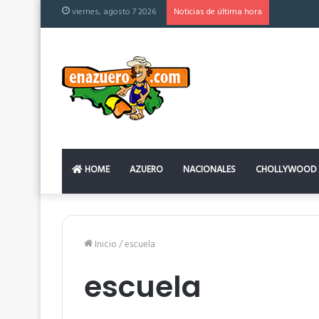
viernes, agosto 7 2026
Noticias de última hora
El colchón
HOME
AZUERO
NACIONALES
CHOLLYWOOD
Inicio
/
escuela
escuela