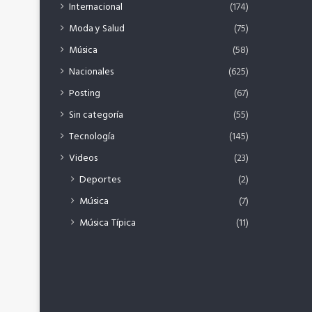
Internacional
(174)
Moda y Salud
(75)
Música
(58)
Nacionales
(625)
Posting
(67)
Sin categoría
(55)
Tecnología
(145)
Videos
(23)
Deportes
(2)
Música
(7)
Música Típica
(11)