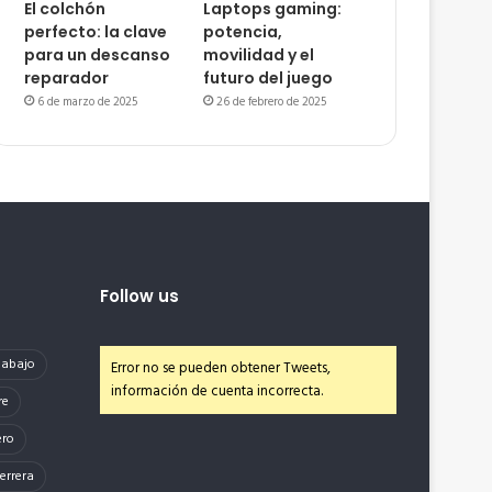
El colchón
Laptops gaming:
perfecto: la clave
potencia,
para un descanso
movilidad y el
reparador
futuro del juego
6 de marzo de 2025
26 de febrero de 2025
Follow us
e abajo
Error no se pueden obtener Tweets,
información de cuenta incorrecta.
re
ero
errera