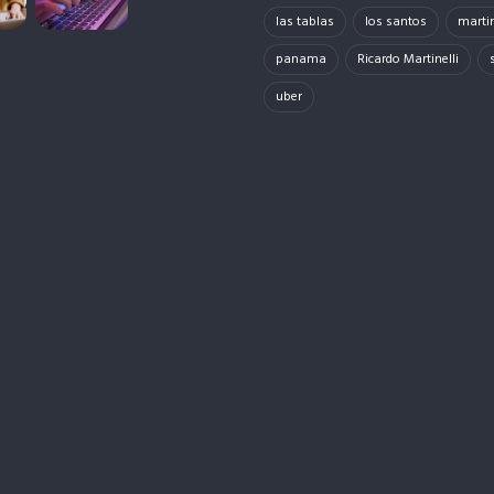
las tablas
los santos
martin
panama
Ricardo Martinelli
uber