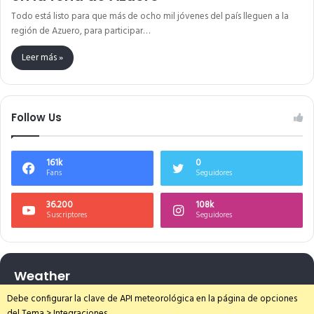
Todo está listo para que más de ocho mil jóvenes del país lleguen a la
región de Azuero, para participar…
Leer más »
Follow Us
161k
0
Fans
Seguidores
36.200
108k
Suscriptores
Seguidores
Weather
Debe configurar la clave de API meteorológica en la página de opciones
del Tema > Integraciones.