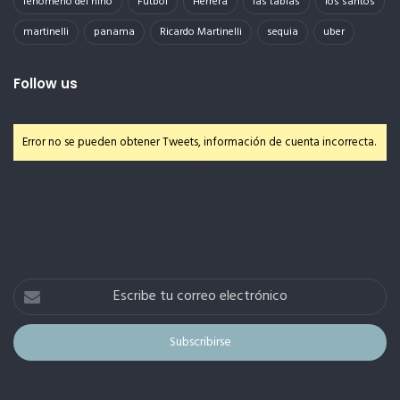
fenomeno del niño
Futbol
Herrera
las tablas
los santos
martinelli
panama
Ricardo Martinelli
sequia
uber
Follow us
Error no se pueden obtener Tweets, información de cuenta incorrecta.
Escribe
tu
correo
electrónico