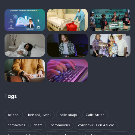
Tags
beisbol
beisbol juvenil
calle abajo
Calle Arriba
carnavales
chitre
coronavirus
coronavirus en Azuero