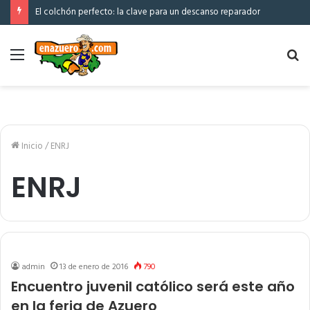
El colchón perfecto: la clave para un descanso reparador
Menú
Bu
po
Inicio
/
ENRJ
ENRJ
admin
13 de enero de 2016
790
Encuentro juvenil católico será este año
en la feria de Azuero