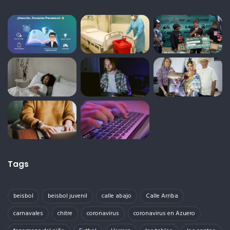
Tags
beisbol
beisbol juvenil
calle abajo
Calle Arriba
carnavales
chitre
coronavirus
coronavirus en Azuero