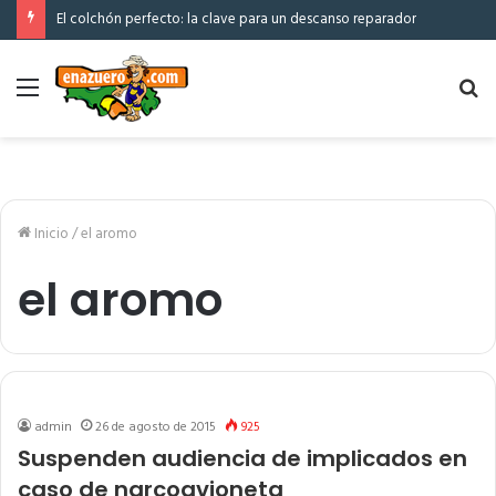
El colchón perfecto: la clave para un descanso reparador
Menú
Bu
po
Inicio
/
el aromo
el aromo
admin
26 de agosto de 2015
925
Suspenden audiencia de implicados en
caso de narcoavioneta