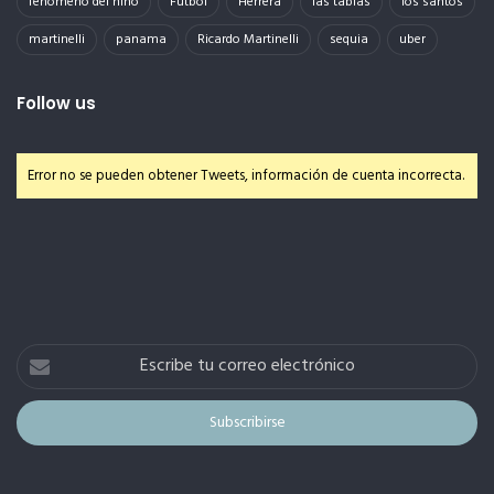
fenomeno del niño
Futbol
Herrera
las tablas
los santos
martinelli
panama
Ricardo Martinelli
sequia
uber
Follow us
Error no se pueden obtener Tweets, información de cuenta incorrecta.
Escribe
tu
correo
electrónico