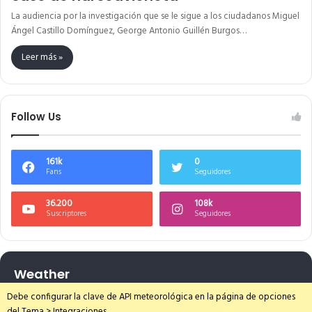
La audiencia por la investigación que se le sigue a los ciudadanos Miguel
Ángel Castillo Domínguez, George Antonio Guillén Burgos…
Leer más »
Follow Us
161k
0
Fans
Seguidores
36.200
108k
Suscriptores
Seguidores
Weather
Debe configurar la clave de API meteorológica en la página de opciones
del Tema > Integraciones.