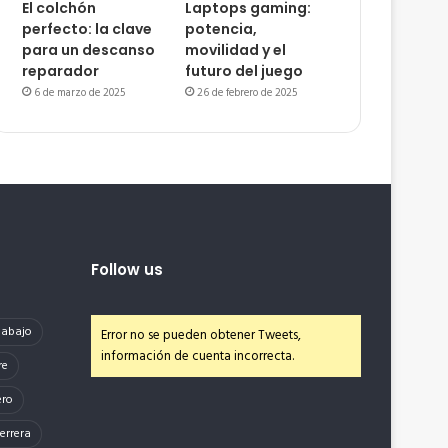
El colchón
Laptops gaming:
perfecto: la clave
potencia,
para un descanso
movilidad y el
reparador
futuro del juego
6 de marzo de 2025
26 de febrero de 2025
Follow us
e abajo
Error no se pueden obtener Tweets,
información de cuenta incorrecta.
re
ero
errera