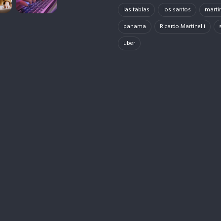
las tablas
los santos
martin
panama
Ricardo Martinelli
uber