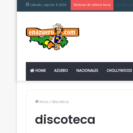
sábado, agosto 8 2026
Noticias de última hora
El colchó
HOME
AZUERO
NACIONALES
CHOLLYWOOD
Inicio
/
discoteca
discoteca