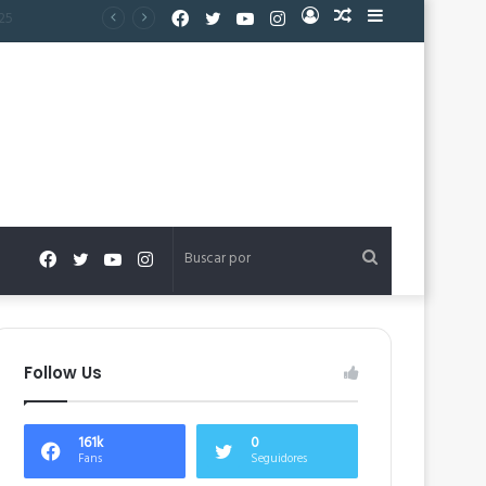
Facebook
Twitter
YouTube
Instagram
Acceso
Publicación
Barra
al
lateral
azar
Facebook
Twitter
YouTube
Instagram
Buscar
por
Follow Us
161k
0
Fans
Seguidores