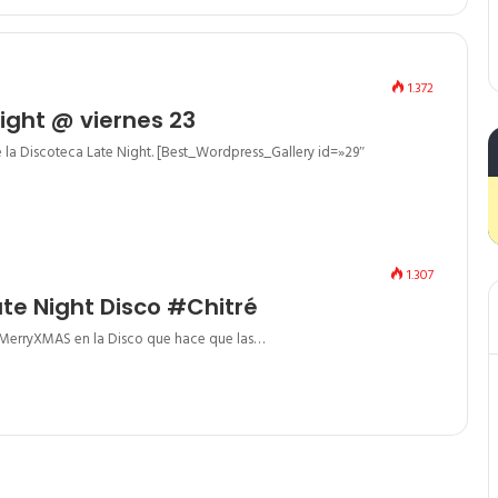
1.372
ight @ viernes 23
 la Discoteca Late Night. [Best_Wordpress_Gallery id=»29″
1.307
te Night Disco #Chitré
l MerryXMAS en la Disco que hace que las…