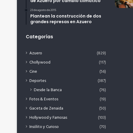
de Azuero por cambio climático
23 de agosto de 2015
Plantean la construcción de dos
grandes represas en Azuero
Categorías
Azuero
(829)
Chollywood
(117)
Cine
(56)
Deportes
(387)
Desde la Banca
(76)
Fotos & Eventos
(19)
Gaceta de Zenaida
(50)
Hollywood y Famosas
(103)
Insólito y Curioso
(70)