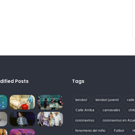
dified Posts
Tags
beisbol
beisbol juvenil
call
Calle Arriba
carnavales
chit
coronavirus
coronavirus en Azu
fenomeno del niño
Futbol
H