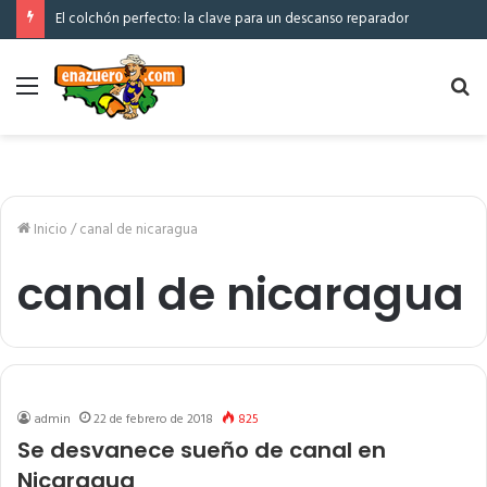
El colchón perfecto: la clave para un descanso reparador
Menú
Bu
po
Inicio
/
canal de nicaragua
canal de nicaragua
admin
22 de febrero de 2018
825
Se desvanece sueño de canal en
Nicaragua