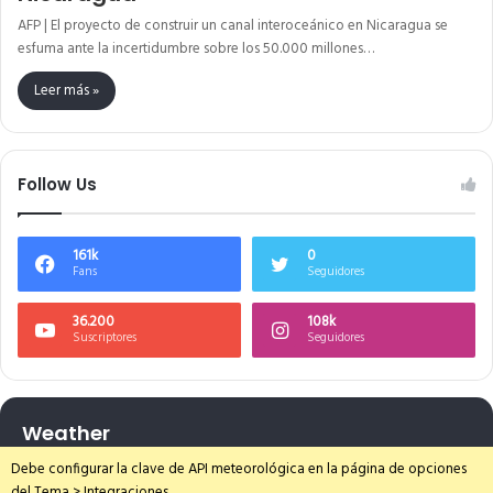
AFP | El proyecto de construir un canal interoceánico en Nicaragua se
esfuma ante la incertidumbre sobre los 50.000 millones…
Leer más »
Follow Us
161k
0
Fans
Seguidores
36.200
108k
Suscriptores
Seguidores
Weather
Debe configurar la clave de API meteorológica en la página de opciones
del Tema > Integraciones.