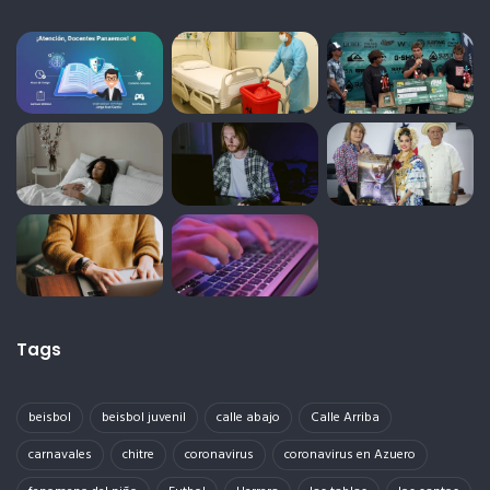
Tags
beisbol
beisbol juvenil
calle abajo
Calle Arriba
carnavales
chitre
coronavirus
coronavirus en Azuero