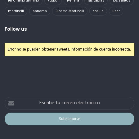
fenomeno del niño
Futbol
Herrera
las tablas
los santos
martinelli
panama
Ricardo Martinelli
sequia
uber
Follow us
Error no se pueden obtener Tweets, información de cuenta incorrecta.
Escribe
tu
correo
electrónico