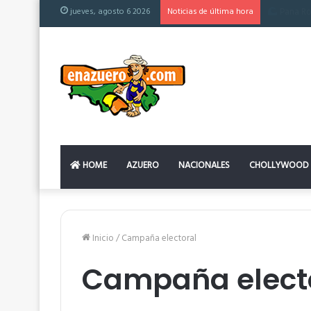
jueves, agosto 6 2026
Noticias de última hora
El colchón
HOME
AZUERO
NACIONALES
CHOLLYWOOD
Inicio
/
Campaña electoral
Campaña elect