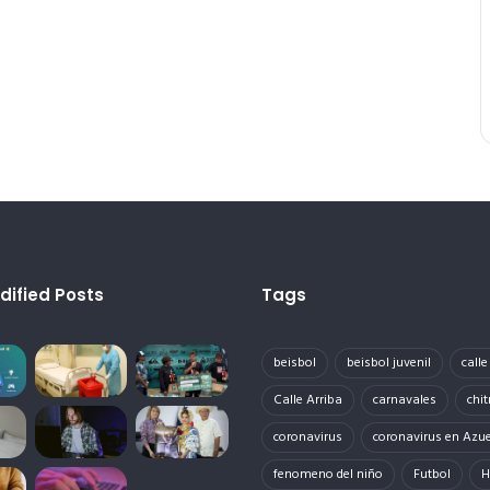
dified Posts
Tags
beisbol
beisbol juvenil
call
Calle Arriba
carnavales
chit
coronavirus
coronavirus en Azu
fenomeno del niño
Futbol
H