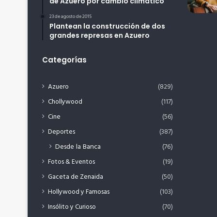
de Azuero por cambio climático
23 de agosto de 2015
Plantean la construcción de dos
grandes represas en Azuero
Categorías
Azuero
(829)
Chollywood
(117)
Cine
(56)
Deportes
(387)
Desde la Banca
(76)
Fotos & Eventos
(19)
Gaceta de Zenaida
(50)
Hollywood y Famosas
(103)
Insólito y Curioso
(70)