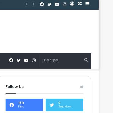
Facebook
Twitter
YouTube
Instagram
Acceso
Publicación
Barra
al
lateral
azar
Facebook
Twitter
YouTube
Instagram
Buscar
por
Follow Us
161k
0
Fans
Seguidores