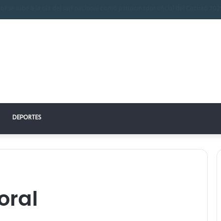
 perfecto: la clave para un descanso reparador
DEPORTES
oral