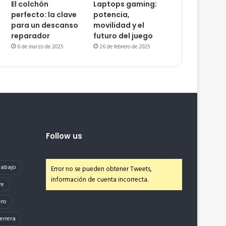
El colchón
Laptops gaming:
perfecto: la clave
potencia,
para un descanso
movilidad y el
reparador
futuro del juego
6 de marzo de 2025
26 de febrero de 2025
Follow us
e abajo
Error no se pueden obtener Tweets,
información de cuenta incorrecta.
re
ero
errera