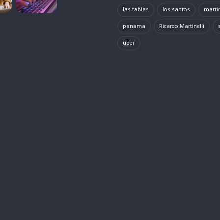
las tablas
los santos
martin
panama
Ricardo Martinelli
uber