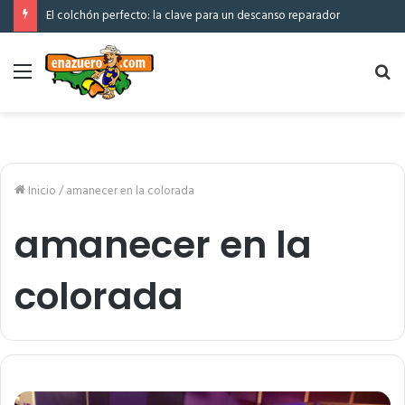
El colchón perfecto: la clave para un descanso reparador
Menú
Bu
po
Inicio
/
amanecer en la colorada
amanecer en la
colorada