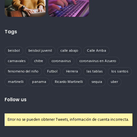
Tags
beisbol
beisbol juvenil
calle abajo
Calle Arriba
carnavales
chitre
coronavirus
coronavirus en Azuero
fenomeno del niño
Futbol
Herrera
las tablas
los santos
martinelli
panama
Ricardo Martinelli
sequia
uber
Follow us
Error no se pueden obtener Tweets, información de cuenta incorrecta.