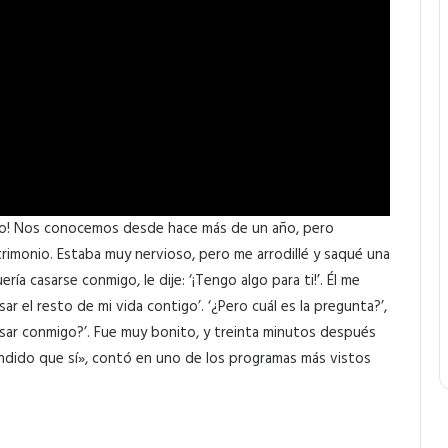
o! Nos conocemos desde hace más de un año, pero
trimonio. Estaba muy nervioso, pero me arrodillé y saqué una
ría casarse conmigo, le dije: ‘¡Tengo algo para ti!’. Él me
ar el resto de mi vida contigo’. ‘¿Pero cuál es la pregunta?’,
asar conmigo?’. Fue muy bonito, y treinta minutos después
ndido que sí», contó en uno de los programas más vistos