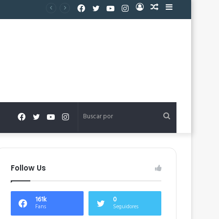
Facebook
Twitter
YouTube
Instagram
Acceso
Publicación
Barra
al
lateral
azar
Facebook
Twitter
YouTube
Instagram
Buscar
por
Follow Us
161k
0
Fans
Seguidores