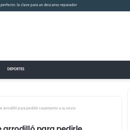
 perfecto: la clave para un descanso reparador
DEPORTES
se arrodilló para pedirle casamiento a su novio
 arrodilló para pedirle