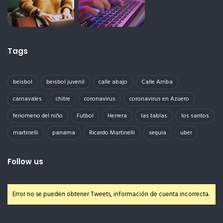
Tags
beisbol
beisbol juvenil
calle abajo
Calle Arriba
carnavales
chitre
coronavirus
coronavirus en Azuero
fenomeno del niño
Futbol
Herrera
las tablas
los santos
martinelli
panama
Ricardo Martinelli
sequia
uber
Follow us
Error no se pueden obtener Tweets, información de cuenta incorrecta.