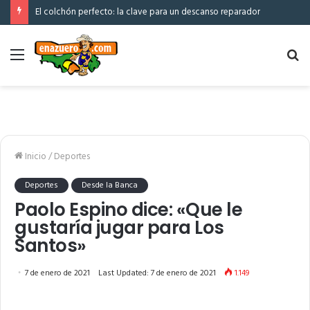
El colchón perfecto: la clave para un descanso reparador
Menú
Bu
po
Inicio
/
Deportes
Deportes
Desde la Banca
Paolo Espino dice: «Que le
gustaría jugar para Los
Santos»
7 de enero de 2021
Last Updated: 7 de enero de 2021
1.149