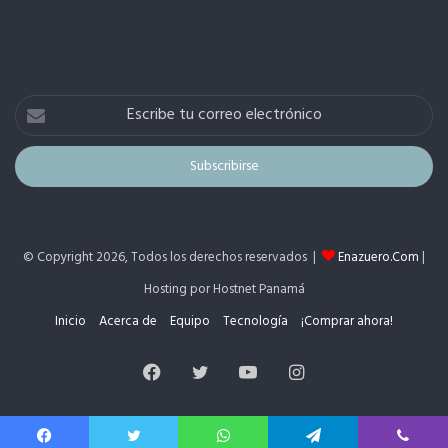
Escribe
tu
correo
electrónico
© Copyright 2026, Todos los derechos reservados |
Enazuero.Com
|
Hosting por Hostnet Panamá
Inicio
Acerca de
Equipo
Tecnología
¡Comprar ahora!
Facebook
Twitter
YouTube
Instagram