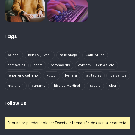
Tags
beisbol
beisbol juvenil
calle abajo
Calle Arriba
carnavales
chitre
coronavirus
coronavirus en Azuero
fenomeno del niño
Futbol
Herrera
las tablas
los santos
martinelli
panama
Ricardo Martinelli
sequia
uber
Follow us
Error no se pueden obtener Tweets, información de cuenta incorrecta.