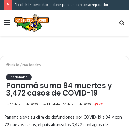
El colchón perfecto: la clave para un descanso reparador
Menú
Bu
po
Inicio
/
Nacionales
Nacionales
Panamá suma 94 muertes y
3,472 casos de COVID-19
14 de abril de 2020
Last Updated: 14 de abril de 2020
721
Panamá eleva su cifra de defunciones por COVID-19 a 94 y con
72 nuevos casos, el país alcanza los 3,472 contagios de