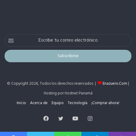
Escribe
tu
correo
electrónico
© Copyright 2026, Todos los derechos reservados |
Enazuero.Com
|
Hosting por Hostnet Panamá
Inicio
Acerca de
Equipo
Tecnología
¡Comprar ahora!
Facebook
Twitter
YouTube
Instagram