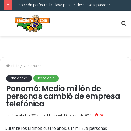
El colchón perfecto: la clave para un descanso reparador
Menú
Bu
po
Inicio
/
Nacionales
Nacionales
Tecnología
Panamá: Medio millón de
personas cambió de empresa
telefónica
10 de abril de 2016
Last Updated: 10 de abril de 2016
730
Durante los últimos cuatro años, 617 mil 379 personas