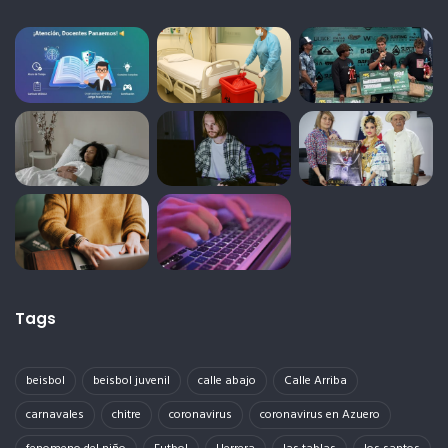
Tags
beisbol
beisbol juvenil
calle abajo
Calle Arriba
carnavales
chitre
coronavirus
coronavirus en Azuero