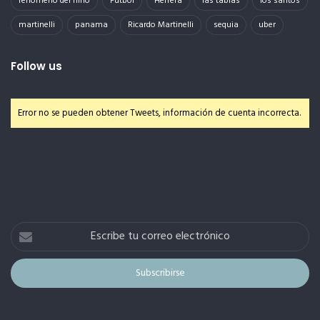
fenomeno del niño
Futbol
Herrera
las tablas
los santos
martinelli
panama
Ricardo Martinelli
sequia
uber
Follow us
Error no se pueden obtener Tweets, información de cuenta incorrecta.
Escribe
tu
correo
electrónico