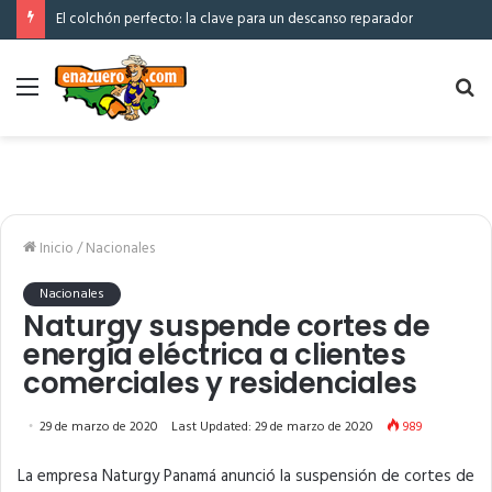
El colchón perfecto: la clave para un descanso reparador
Menú
Bu
po
Inicio
/
Nacionales
Nacionales
Naturgy suspende cortes de
energía eléctrica a clientes
comerciales y residenciales
29 de marzo de 2020
Last Updated: 29 de marzo de 2020
989
La empresa Naturgy Panamá anunció la suspensión de cortes de