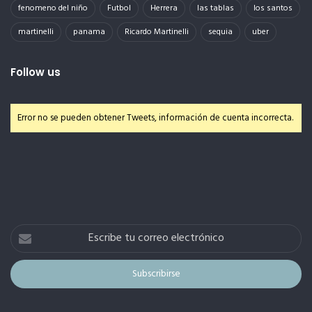
fenomeno del niño
Futbol
Herrera
las tablas
los santos
martinelli
panama
Ricardo Martinelli
sequia
uber
Follow us
Error no se pueden obtener Tweets, información de cuenta incorrecta.
Escribe
tu
correo
electrónico