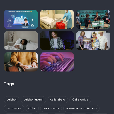
Tags
beisbol
beisbol juvenil
calle abajo
Calle Arriba
carnavales
chitre
coronavirus
coronavirus en Azuero