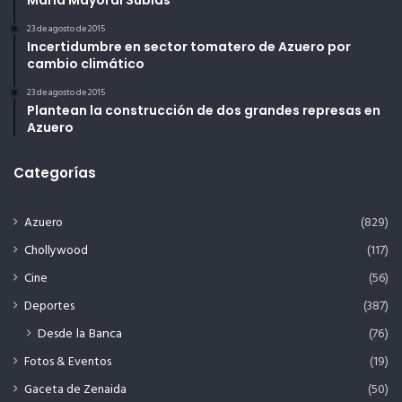
María Mayoral Subias
23 de agosto de 2015
Incertidumbre en sector tomatero de Azuero por
cambio climático
23 de agosto de 2015
Plantean la construcción de dos grandes represas en
Azuero
Categorías
Azuero
(829)
Chollywood
(117)
Cine
(56)
Deportes
(387)
Desde la Banca
(76)
Fotos & Eventos
(19)
Gaceta de Zenaida
(50)