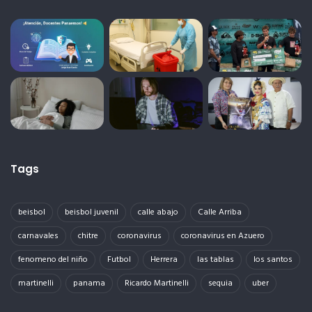
Tags
beisbol
beisbol juvenil
calle abajo
Calle Arriba
carnavales
chitre
coronavirus
coronavirus en Azuero
fenomeno del niño
Futbol
Herrera
las tablas
los santos
martinelli
panama
Ricardo Martinelli
sequia
uber