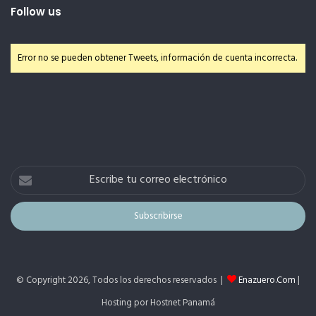
Follow us
Error no se pueden obtener Tweets, información de cuenta incorrecta.
Escribe
tu
correo
electrónico
© Copyright 2026, Todos los derechos reservados |
Enazuero.Com
|
Hosting por Hostnet Panamá