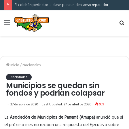
El colchón perfecto: la clave para un descanso reparador
Menú
Bu
po
Inicio
/
Nacionales
Nacionales
Municipios se quedan sin
fondos y podrían colapsar
27 de abril de 2020
Last Updated: 27 de abril de 2020
959
La
Asociación de Municipios de Panamá (Amupa)
anunció que si
el próximo mes no reciben una respuesta del Ejecutivo sobre