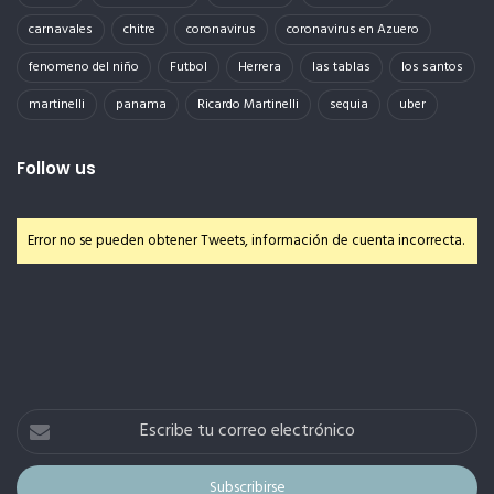
carnavales
chitre
coronavirus
coronavirus en Azuero
fenomeno del niño
Futbol
Herrera
las tablas
los santos
martinelli
panama
Ricardo Martinelli
sequia
uber
Follow us
Error no se pueden obtener Tweets, información de cuenta incorrecta.
Escribe
tu
correo
electrónico