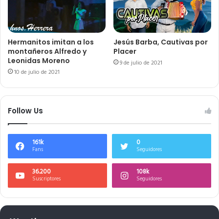
Hermanitos imitan a los
Jesús Barba, Cautivas por
montañeros Alfredo y
Placer
Leonidas Moreno
9 de julio de 2021
10 de julio de 2021
Follow Us
161k
0
Fans
Seguidores
36.200
108k
Suscriptores
Seguidores