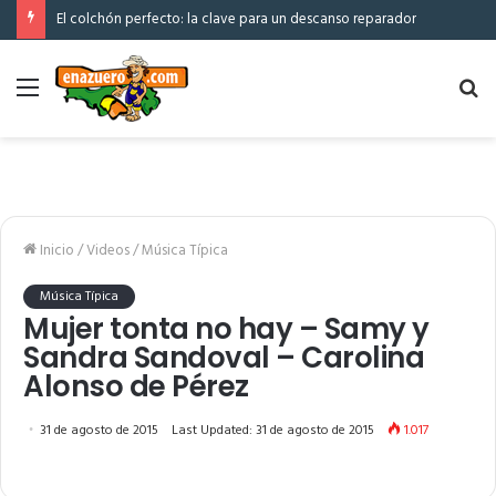
El colchón perfecto: la clave para un descanso reparador
Menú
Bu
po
Inicio
/
Videos
/
Música Típica
Música Típica
Mujer tonta no hay – Samy y
Sandra Sandoval – Carolina
Alonso de Pérez
31 de agosto de 2015
Last Updated: 31 de agosto de 2015
1.017