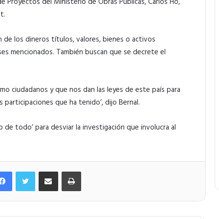
e Proyectos del Ministerio de Obras Públicas, Carlos Ho,
t.
 de los dineros títulos, valores, bienes o activos
íses mencionados. También buscan que se decrete el
mo ciudadanos y que nos dan las leyes de este país para
s participaciones que ha tenido’, dijo Bernal.
 de todo’ para desviar la investigación que involucra al
Facebook
Twitter
Compartir por correo electrónico
Imprimir