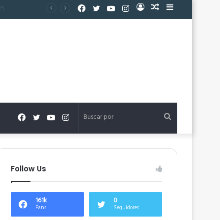
Facebook
Twitter
YouTube
Instagram
Acceso
Publicación
Barra
al
lateral
azar
Facebook
Twitter
YouTube
Instagram
Buscar
por
Follow Us
161k
0
Fans
Seguidores