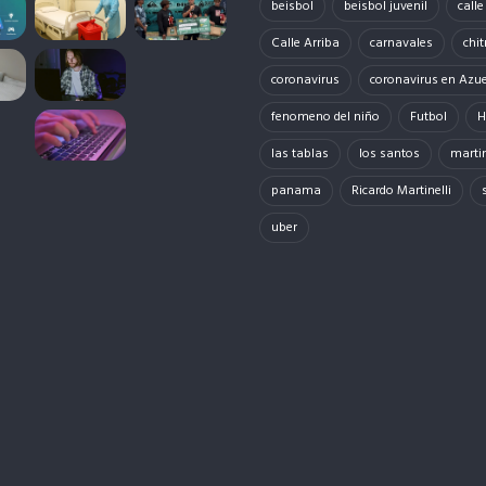
beisbol
beisbol juvenil
call
Calle Arriba
carnavales
chit
coronavirus
coronavirus en Azu
fenomeno del niño
Futbol
H
las tablas
los santos
martin
panama
Ricardo Martinelli
uber