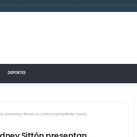
n perfecto: la clave para un descanso reparador
DEPORTES
tón presentan denuncia contra expresidente Varela
idney Sittón presentan