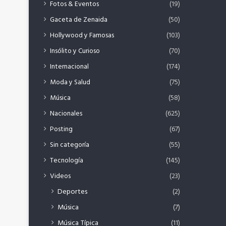
Fotos & Eventos
(19)
Gaceta de Zenaida
(50)
Hollywood y Famosas
(103)
Insólito y Curioso
(70)
Internacional
(174)
Moda y Salud
(75)
Música
(58)
Nacionales
(625)
Posting
(67)
Sin categoría
(55)
Tecnología
(145)
Videos
(23)
Deportes
(2)
Música
(7)
Música Típica
(11)