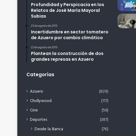
Profundidad y Perspicacia en los
Relatos de José María Mayoral
Subias
23 de agosto de 2015
Incertidumbre en sector tomatero
de Azuero por cambio climático
23 de agosto de 2015
Plantean la construcción de dos
grandes represas en Azuero
Categorías
Azuero
(829)
Chollywood
(117)
Cine
(56)
Deportes
(387)
Desde la Banca
(76)