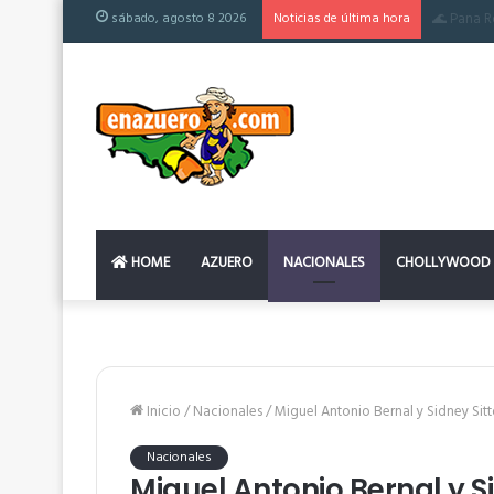
sábado, agosto 8 2026
Noticias de última hora
El colchó
HOME
AZUERO
NACIONALES
CHOLLYWOOD
Inicio
/
Nacionales
/
Miguel Antonio Bernal y Sidney Sit
Nacionales
Miguel Antonio Bernal y S