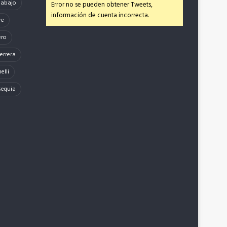
e abajo
Error no se pueden obtener Tweets,
información de cuenta incorrecta.
re
ero
errera
elli
sequia