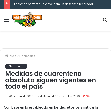
El colchón perfecto: la clave para un descanso reparador
Menú
Bu
po
Inicio
/
Nacionales
Nacionales
Medidas de cuarentena
absoluta siguen vigentes en
todo el país
20 de abril de 2020
Last Updated: 20 de abril de 2020
927
Con base en lo establecido en los decretos para mitigar la