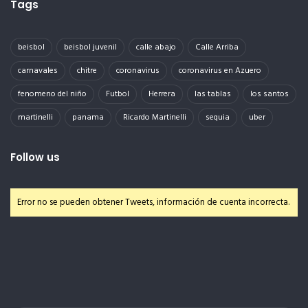
Tags
beisbol
beisbol juvenil
calle abajo
Calle Arriba
carnavales
chitre
coronavirus
coronavirus en Azuero
fenomeno del niño
Futbol
Herrera
las tablas
los santos
martinelli
panama
Ricardo Martinelli
sequia
uber
Follow us
Error no se pueden obtener Tweets, información de cuenta incorrecta.