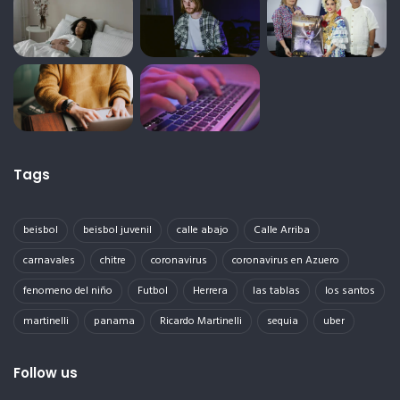
Tags
beisbol
beisbol juvenil
calle abajo
Calle Arriba
carnavales
chitre
coronavirus
coronavirus en Azuero
fenomeno del niño
Futbol
Herrera
las tablas
los santos
martinelli
panama
Ricardo Martinelli
sequia
uber
Follow us