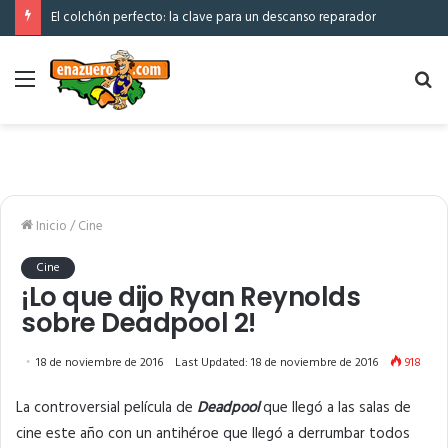
El colchón perfecto: la clave para un descanso reparador
Menú
Bu
po
Inicio
/
Cine
Cine
¡Lo que dijo Ryan Reynolds
sobre Deadpool 2!
18 de noviembre de 2016
Last Updated: 18 de noviembre de 2016
918
La controversial película de
Deadpool
que llegó a las salas de
cine este año con un antihéroe que llegó a derrumbar todos