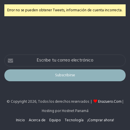
Error no se pueden obtener Tweets, información de cuenta incorrecta.
Escribe
tu
correo
electrónico
© Copyright 2026, Todos los derechos reservados |
Enazuero.Com
|
Hosting por Hostnet Panamá
Inicio
Acerca de
Equipo
Tecnología
¡Comprar ahora!