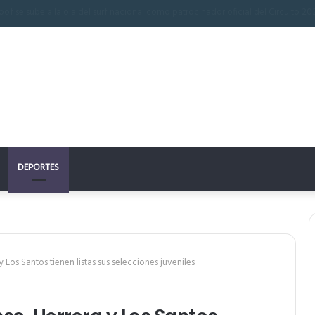
n perfecto: la clave para un descanso reparador
DEPORTES
y Los Santos tienen listas sus selecciones juveniles