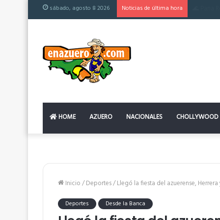
sábado, agosto 8 2026
Noticias de última hora
El colchó
HOME
AZUERO
NACIONALES
CHOLLYWOOD
Inicio
/
Deportes
/
Llegó la fiesta del azuerense, Herrera 
Deportes
Desde la Banca