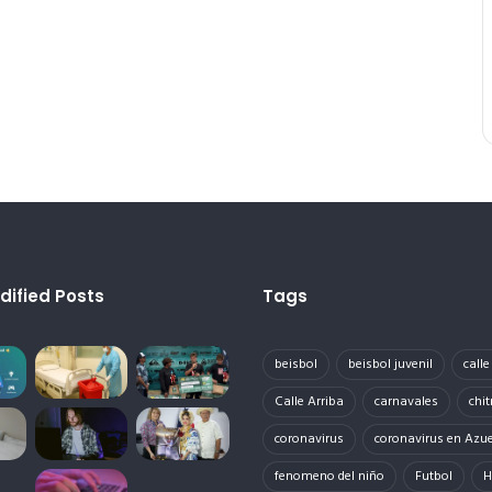
dified Posts
Tags
beisbol
beisbol juvenil
call
Calle Arriba
carnavales
chit
coronavirus
coronavirus en Azu
fenomeno del niño
Futbol
H