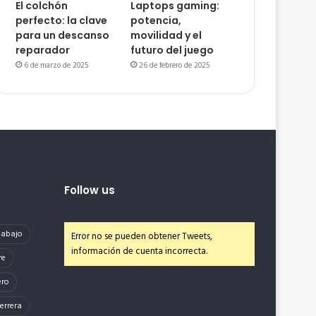
El colchón
Laptops gaming:
perfecto: la clave
potencia,
para un descanso
movilidad y el
reparador
futuro del juego
6 de marzo de 2025
26 de febrero de 2025
Follow us
e abajo
Error no se pueden obtener Tweets,
información de cuenta incorrecta.
re
ero
errera