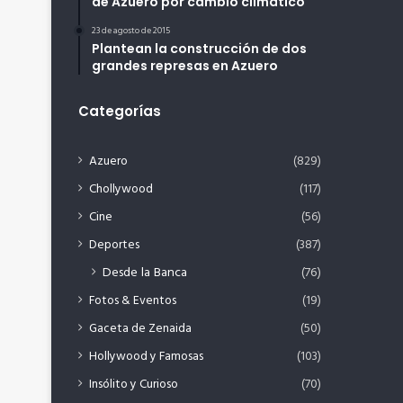
de Azuero por cambio climático
23 de agosto de 2015
Plantean la construcción de dos
grandes represas en Azuero
Categorías
Azuero
(829)
Chollywood
(117)
Cine
(56)
Deportes
(387)
Desde la Banca
(76)
Fotos & Eventos
(19)
Gaceta de Zenaida
(50)
Hollywood y Famosas
(103)
Insólito y Curioso
(70)