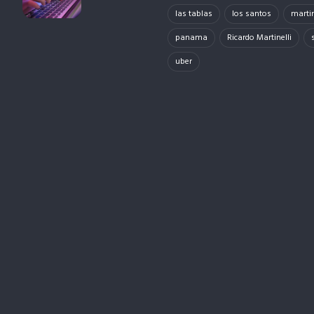
las tablas
los santos
martin
panama
Ricardo Martinelli
uber