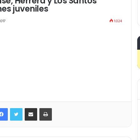
nse, Herrera y Los Santos
nes juveniles
2017
1.024
Facebook
Twitter
Compartir por correo electrónico
Imprimir