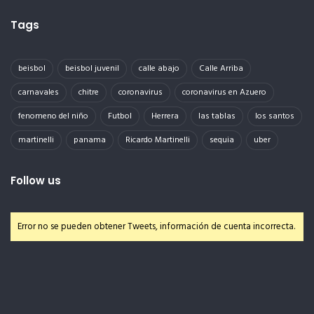
Tags
beisbol
beisbol juvenil
calle abajo
Calle Arriba
carnavales
chitre
coronavirus
coronavirus en Azuero
fenomeno del niño
Futbol
Herrera
las tablas
los santos
martinelli
panama
Ricardo Martinelli
sequia
uber
Follow us
Error no se pueden obtener Tweets, información de cuenta incorrecta.