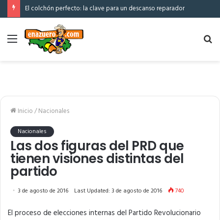
El colchón perfecto: la clave para un descanso reparador
Menú
Bu
po
Inicio
/
Nacionales
Nacionales
Las dos figuras del PRD que
tienen visiones distintas del
partido
3 de agosto de 2016
Last Updated: 3 de agosto de 2016
740
El proceso de elecciones internas del Partido Revolucionario