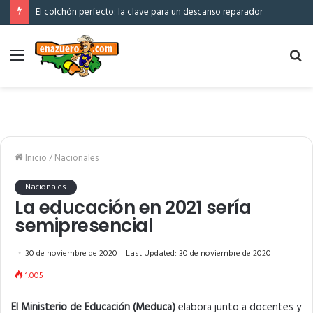
El colchón perfecto: la clave para un descanso reparador
Menú
Bu
po
Inicio
/
Nacionales
Nacionales
La educación en 2021 sería
semipresencial
30 de noviembre de 2020
Last Updated: 30 de noviembre de 2020
1.005
El Ministerio de Educación (Meduca)
elabora junto a docentes y