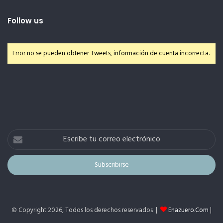
Follow us
Error no se pueden obtener Tweets, información de cuenta incorrecta.
Escribe
tu
correo
electrónico
© Copyright 2026, Todos los derechos reservados |
Enazuero.Com
|