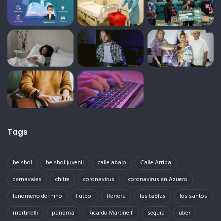
Tags
beisbol
beisbol juvenil
calle abajo
Calle Arriba
carnavales
chitre
coronavirus
coronavirus en Azuero
fenomeno del niño
Futbol
Herrera
las tablas
los santos
martinelli
panama
Ricardo Martinelli
sequia
uber