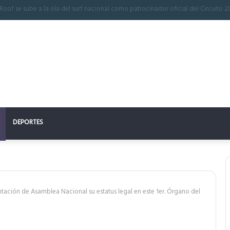
ón perfecto: la clave para un descanso reparador
DEPORTES
ación de Asamblea Nacional su estatus legal en este 1er. Órgano del