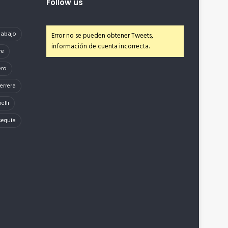
Follow us
e abajo
Error no se pueden obtener Tweets,
información de cuenta incorrecta.
re
ero
errera
elli
sequia