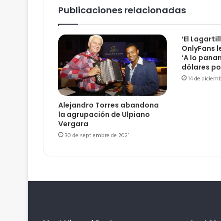
Publicaciones relacionadas
‘El Lagartil
OnlyFans l
‘A lo pana
dólares po
14 de diciem
Alejandro Torres abandona
la agrupación de Ulpiano
Vergara
30 de septiembre de 2021