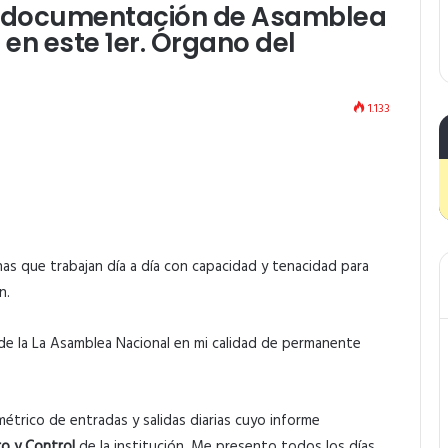
n documentación de Asamblea
 en este 1er. Órgano del
1.133
as que trabajan día a día con capacidad y tenacidad para
n.
e la La Asamblea Nacional en mi calidad de permanente
métrico de entradas y salidas diarias cuyo informe
o y Control
de la institución. Me presento todos los días