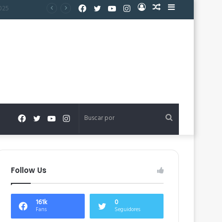
Facebook
Twitter
YouTube
Instagram
Acceso
Publicación
Barra
al
lateral
azar
Facebook
Twitter
YouTube
Instagram
Buscar
por
Follow Us
161k
0
Fans
Seguidores