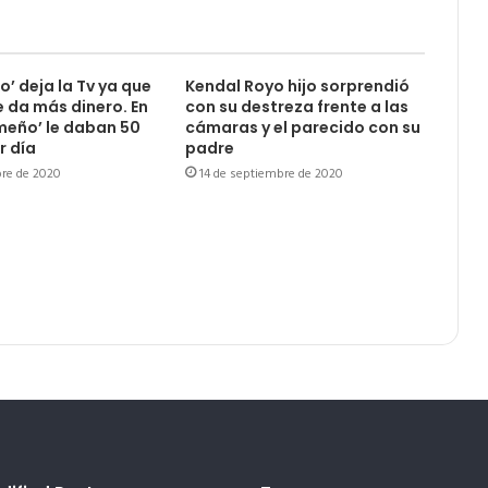
lo’ deja la Tv ya que
Kendal Royo hijo sorprendió
e da más dinero. En
con su destreza frente a las
meño’ le daban 50
cámaras y el parecido con su
r día
padre
bre de 2020
14 de septiembre de 2020