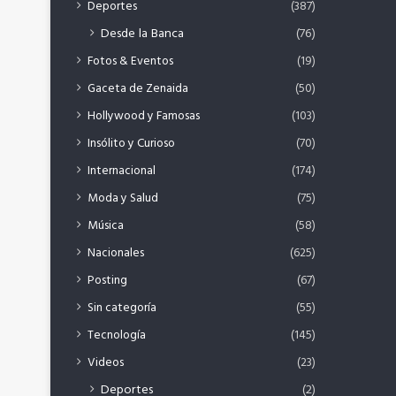
Deportes
(387)
Desde la Banca
(76)
Fotos & Eventos
(19)
Gaceta de Zenaida
(50)
Hollywood y Famosas
(103)
Insólito y Curioso
(70)
Internacional
(174)
Moda y Salud
(75)
Música
(58)
Nacionales
(625)
Posting
(67)
Sin categoría
(55)
Tecnología
(145)
Videos
(23)
Deportes
(2)