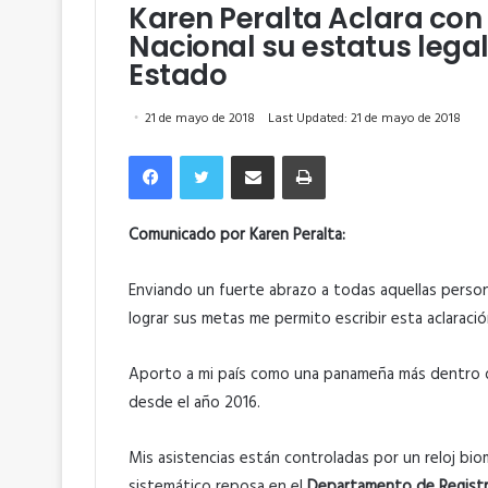
Karen Peralta Aclara co
Nacional su estatus legal
Estado
21 de mayo de 2018
Last Updated: 21 de mayo de 2018
Facebook
Twitter
Compartir por correo electrónico
Imprimir
Comunicado por Karen Peralta:
Enviando un fuerte abrazo a todas aquellas person
lograr sus metas me permito escribir esta aclaració
Aporto a mi país como una panameña más dentro d
desde el año 2016.
Mis asistencias están controladas por un reloj bio
sistemático reposa en el
Departamento de Registr