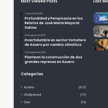
Most Viewed Posts
Last Mo
7 de julio de 2024
Profundidad y Perspicacia en los
Relatos de José María Mayoral
Subias
23 de agosto de 2015
Incertidumbre en sector tomatero
de Azuero por cambio climático
23 de agosto de 2015
Plantean la construcción de dos
grandes represas en Azuero
Categorías
Azuero
(829)
Chollywood
(117)
Cine
(56)