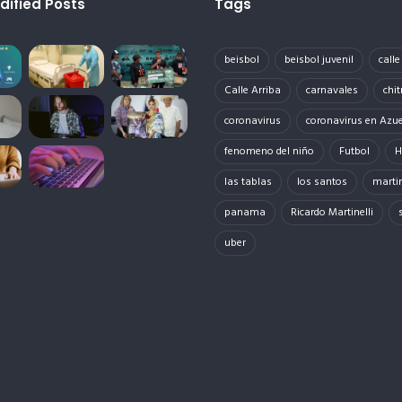
dified Posts
Tags
beisbol
beisbol juvenil
call
Calle Arriba
carnavales
chit
coronavirus
coronavirus en Azu
fenomeno del niño
Futbol
H
las tablas
los santos
martin
panama
Ricardo Martinelli
uber