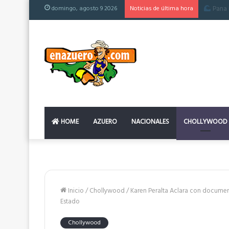
domingo, agosto 9 2026
Noticias de última hora
El colch
HOME
AZUERO
NACIONALES
CHOLLYWOOD
Inicio
/
Chollywood
/
Karen Peralta Aclara con document
Estado
Chollywood