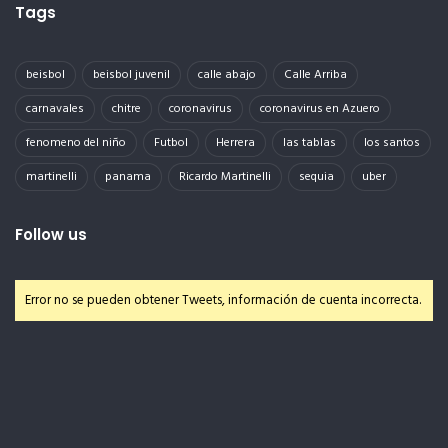
Tags
beisbol
beisbol juvenil
calle abajo
Calle Arriba
carnavales
chitre
coronavirus
coronavirus en Azuero
fenomeno del niño
Futbol
Herrera
las tablas
los santos
martinelli
panama
Ricardo Martinelli
sequia
uber
Follow us
Error no se pueden obtener Tweets, información de cuenta incorrecta.