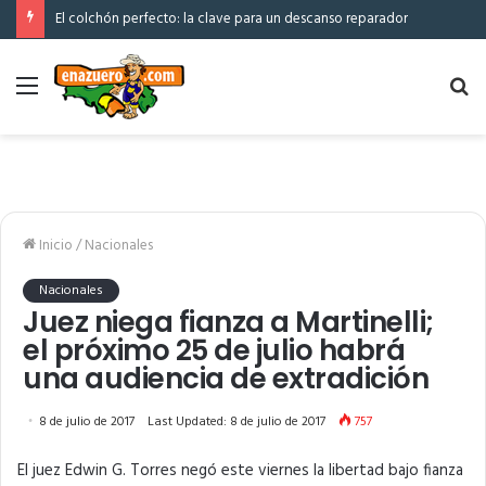
El colchón perfecto: la clave para un descanso reparador
Menú
Bu
po
Inicio
/
Nacionales
Nacionales
Juez niega fianza a Martinelli;
el próximo 25 de julio habrá
una audiencia de extradición
8 de julio de 2017
Last Updated: 8 de julio de 2017
757
El juez Edwin G. Torres negó este viernes la libertad bajo fianza