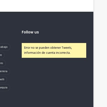
Follow us
e abajo
Error no se pueden obtener Tweets,
información de cuenta incorrecta.
re
ero
errera
elli
sequia