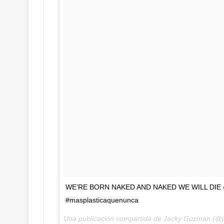
WE’RE BORN NAKED AND NAKED WE WILL DIE @m
#masplasticaquenunca
Una publicación compartida de Jacky Guzman (@