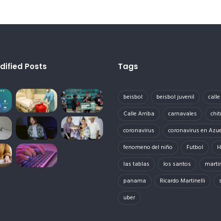
dified Posts
Tags
beisbol
beisbol juvenil
call
Calle Arriba
carnavales
chit
coronavirus
coronavirus en Azu
fenomeno del niño
Futbol
H
las tablas
los santos
martin
panama
Ricardo Martinelli
uber