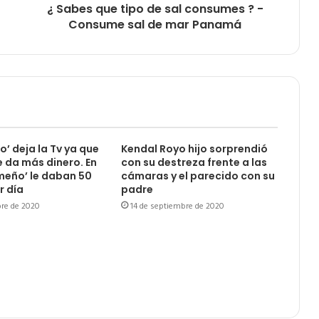
¿ Sabes que tipo de sal consumes ? -
Consume sal de mar Panamá
lo’ deja la Tv ya que
Kendal Royo hijo sorprendió
e da más dinero. En
con su destreza frente a las
meño’ le daban 50
cámaras y el parecido con su
r día
padre
bre de 2020
14 de septiembre de 2020