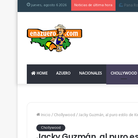
jueves, agosto 6 2026
Noticias de última hora
El colchón
HOME
AZUERO
NACIONALES
CHOLLYWOOD
Inicio
/
Chollywood
/
Jacky Guzmán, al puro estilo de K
Chollywood
Jacky Guzmán, al puro es