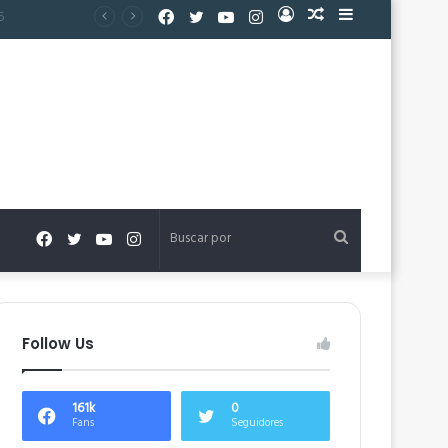
Facebook
Twitter
YouTube
Instagram
Acceso
Publicación
Barra
al
lateral
azar
Facebook
Twitter
YouTube
Instagram
Buscar
por
Follow Us
161k
0
Fans
Seguidores