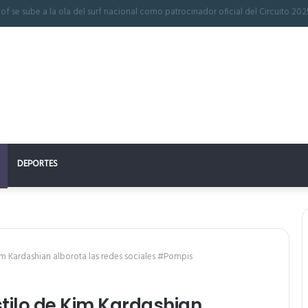
 perfecto: la clave para un descanso reparador
DEPORTES
im Kardashian alborota las redes sociales #Pompis
tilo de Kim Kardashian