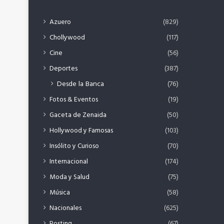
Azuero
(829)
Chollywood
(117)
Cine
(56)
Deportes
(387)
Desde la Banca
(76)
Fotos & Eventos
(19)
Gaceta de Zenaida
(50)
Hollywood y Famosas
(103)
Insólito y Curioso
(70)
Internacional
(174)
Moda y Salud
(75)
Música
(58)
Nacionales
(625)
Posting
(67)