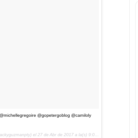
ichellegregoire @gopetergoblog @camiloly
jackyguzmanpty) el
27 de Abr de 2017 a la(s) 9:04 PDT