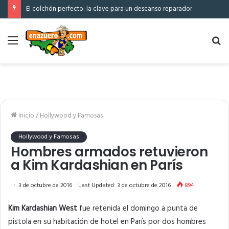
El colchón perfecto: la clave para un descanso reparador
Menú
Bu
po
Inicio
/
Hollywood y Famosas
Hollywood y Famosas
Hombres armados retuvieron
a Kim Kardashian en París
3 de octubre de 2016
Last Updated: 3 de octubre de 2016
894
Kim Kardashian West
fue retenida el domingo a punta de
pistola en su habitación de hotel en París por dos hombres