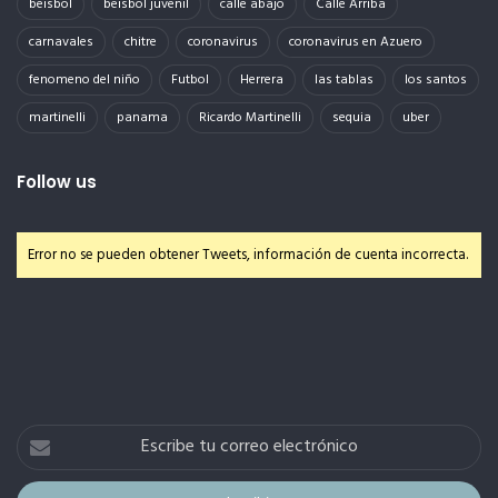
beisbol
beisbol juvenil
calle abajo
Calle Arriba
carnavales
chitre
coronavirus
coronavirus en Azuero
fenomeno del niño
Futbol
Herrera
las tablas
los santos
martinelli
panama
Ricardo Martinelli
sequia
uber
Follow us
Error no se pueden obtener Tweets, información de cuenta incorrecta.
Escribe
tu
correo