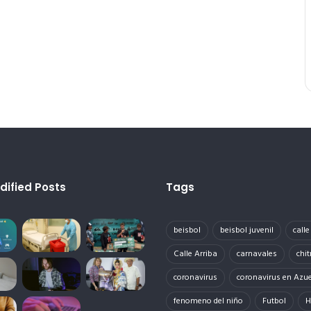
dified Posts
Tags
beisbol
beisbol juvenil
call
Calle Arriba
carnavales
chit
coronavirus
coronavirus en Azu
fenomeno del niño
Futbol
H