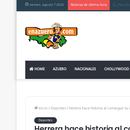
viernes, agosto 7 2026
Noticias de última hora
El colchón
HOME
AZUERO
NACIONALES
CHOLLYWOOD
Inicio
/
Deportes
/
Herrera hace historia al conseguir su 
Deportes
Herrera hace historia al c