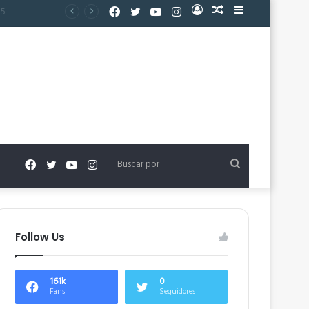
Facebook
Twitter
YouTube
Instagram
Acceso
Publicación
Barra
al
lateral
azar
Facebook
Twitter
YouTube
Instagram
Buscar
por
Follow Us
161k
0
Fans
Seguidores