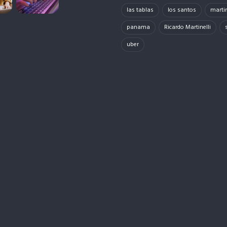
las tablas
los santos
martin
panama
Ricardo Martinelli
uber