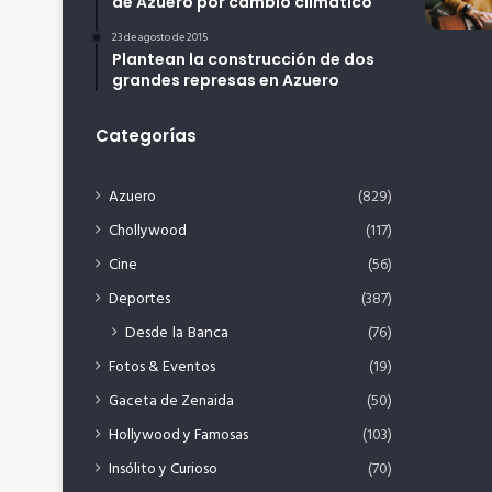
de Azuero por cambio climático
23 de agosto de 2015
Plantean la construcción de dos
grandes represas en Azuero
Categorías
Azuero
(829)
Chollywood
(117)
Cine
(56)
Deportes
(387)
Desde la Banca
(76)
Fotos & Eventos
(19)
Gaceta de Zenaida
(50)
Hollywood y Famosas
(103)
Insólito y Curioso
(70)