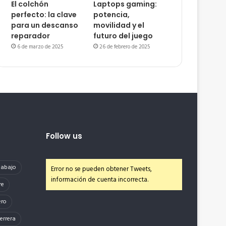
El colchón
Laptops gaming:
perfecto: la clave
potencia,
para un descanso
movilidad y el
reparador
futuro del juego
6 de marzo de 2025
26 de febrero de 2025
Follow us
e abajo
Error no se pueden obtener Tweets,
información de cuenta incorrecta.
re
ero
errera