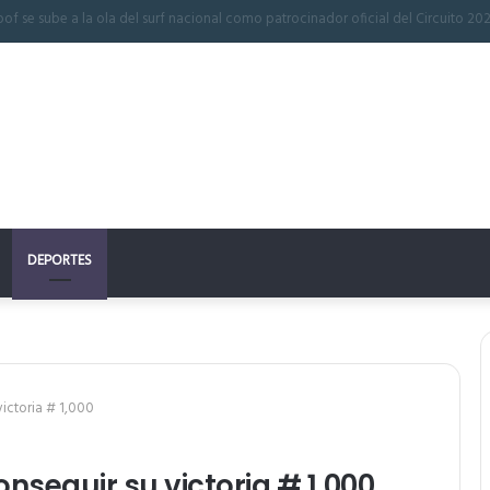
 perfecto: la clave para un descanso reparador
DEPORTES
victoria # 1,000
onseguir su victoria # 1,000