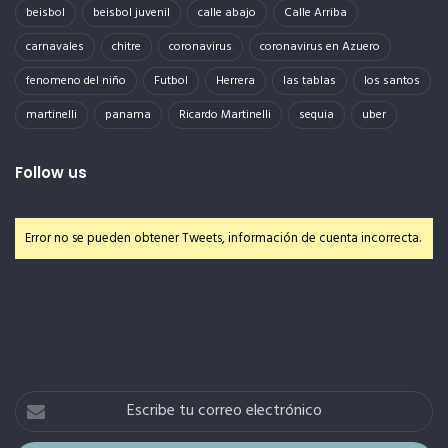
beisbol
beisbol juvenil
calle abajo
Calle Arriba
carnavales
chitre
coronavirus
coronavirus en Azuero
fenomeno del niño
Futbol
Herrera
las tablas
los santos
martinelli
panama
Ricardo Martinelli
sequia
uber
Follow us
Error no se pueden obtener Tweets, información de cuenta incorrecta.
Escribe
tu
correo