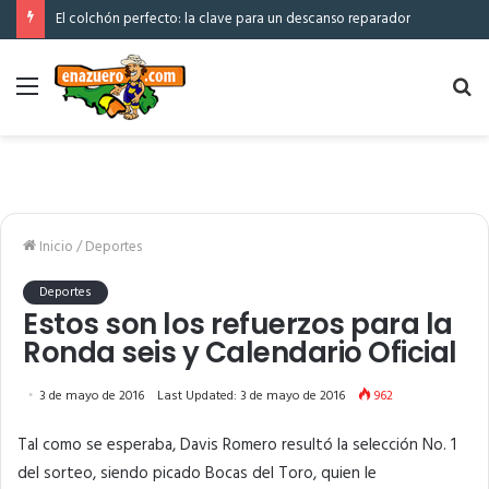
El colchón perfecto: la clave para un descanso reparador
Menú
Bu
po
Inicio
/
Deportes
Deportes
Estos son los refuerzos para la
Ronda seis y Calendario Oficial
3 de mayo de 2016
Last Updated: 3 de mayo de 2016
962
Tal como se esperaba, Davis Romero resultó la selección No. 1
del sorteo, siendo picado Bocas del Toro, quien le