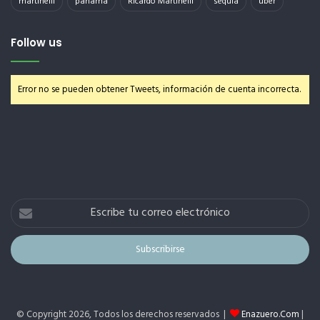
martinelli
panama
Ricardo Martinelli
sequia
uber
Follow us
Error no se pueden obtener Tweets, información de cuenta incorrecta.
Escribe
tu
correo
electrónico
© Copyright 2026, Todos los derechos reservados |
Enazuero.Com
|