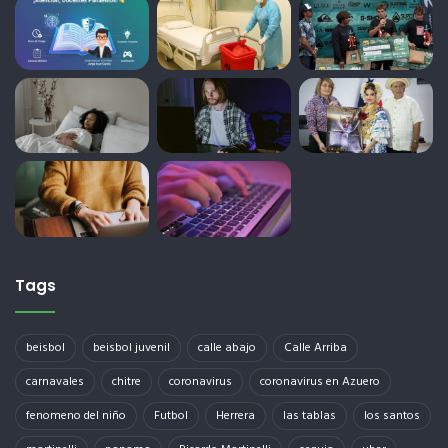
Tags
beisbol
beisbol juvenil
calle abajo
Calle Arriba
carnavales
chitre
coronavirus
coronavirus en Azuero
fenomeno del niño
Futbol
Herrera
las tablas
los santos