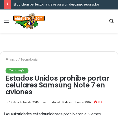
El colchón perfecto: la clave para un descanso reparador
Menú
Bu
po
Inicio
/
Tecnología
Tecnología
Estados Unidos prohíbe portar
celulares Samsung Note 7 en
aviones
18 de octubre de 2016
Last Updated: 18 de octubre de 2016
924
Las
autoridades estadounidenses
prohibieron el viernes