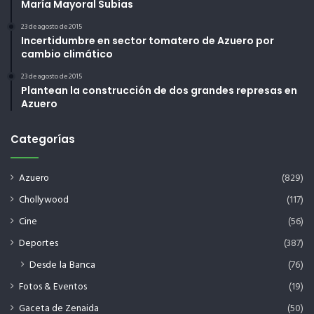
María Mayoral Subias
23 de agosto de 2015
Incertidumbre en sector tomatero de Azuero por
cambio climático
23 de agosto de 2015
Plantean la construcción de dos grandes represas en
Azuero
Categorías
Azuero
(829)
Chollywood
(117)
Cine
(56)
Deportes
(387)
Desde la Banca
(76)
Fotos & Eventos
(19)
Gaceta de Zenaida
(50)