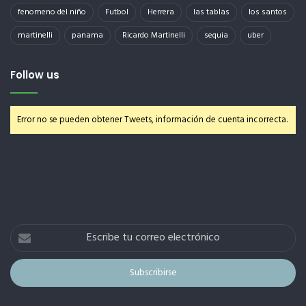
fenomeno del niño
Futbol
Herrera
las tablas
los santos
martinelli
panama
Ricardo Martinelli
sequia
uber
Follow us
Error no se pueden obtener Tweets, información de cuenta incorrecta.
Escribe
tu
correo
electrónico