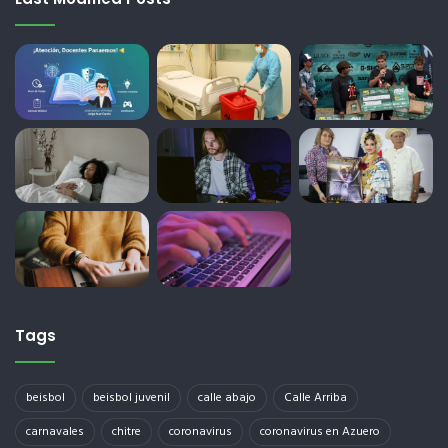
Tags
beisbol
beisbol juvenil
calle abajo
Calle Arriba
carnavales
chitre
coronavirus
coronavirus en Azuero