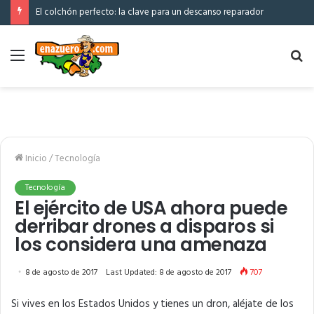
El colchón perfecto: la clave para un descanso reparador
Menú
Bu
po
Inicio
/
Tecnología
Tecnología
El ejército de USA ahora puede
derribar drones a disparos si
los considera una amenaza
8 de agosto de 2017
Last Updated: 8 de agosto de 2017
707
Si vives en los Estados Unidos y tienes un dron, aléjate de los