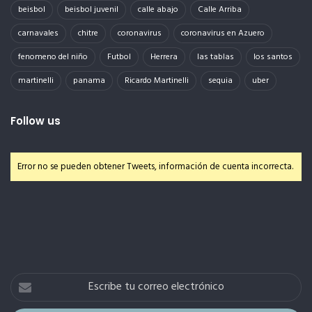
beisbol
beisbol juvenil
calle abajo
Calle Arriba
carnavales
chitre
coronavirus
coronavirus en Azuero
fenomeno del niño
Futbol
Herrera
las tablas
los santos
martinelli
panama
Ricardo Martinelli
sequia
uber
Follow us
Error no se pueden obtener Tweets, información de cuenta incorrecta.
Escribe
tu
correo