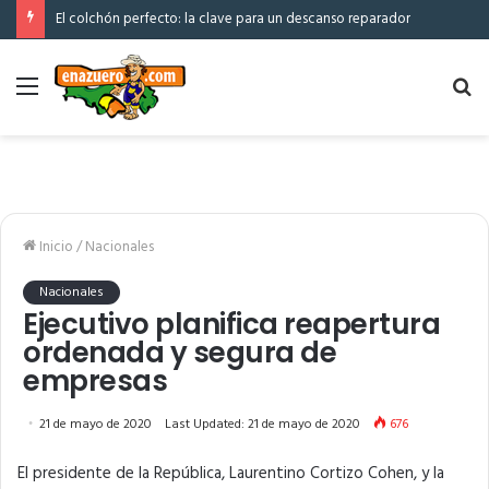
El colchón perfecto: la clave para un descanso reparador
Menú
Bu
po
Inicio
/
Nacionales
Nacionales
Ejecutivo planifica reapertura
ordenada y segura de
empresas
21 de mayo de 2020
Last Updated: 21 de mayo de 2020
676
El presidente de la República, Laurentino Cortizo Cohen, y la