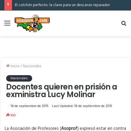
El colchón perfecto: la clave para un descanso reparador
Menú
Bu
po
Inicio
/
Nacionales
Nacionales
Docentes quieren en prisión a
exministra Lucy Molinar
18 de septiembre de 2015
Last Updated: 18 de septiembre de 2015
930
La Asociación de Profesores (
Asoprof
) expresó estar en contra