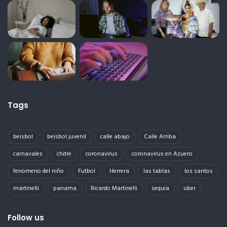
Tags
beisbol
beisbol juvenil
calle abajo
Calle Arriba
carnavales
chitre
coronavirus
coronavirus en Azuero
fenomeno del niño
Futbol
Herrera
las tablas
los santos
martinelli
panama
Ricardo Martinelli
sequia
uber
Follow us