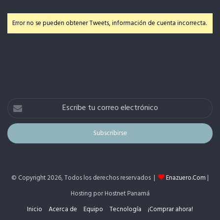
Error no se pueden obtener Tweets, información de cuenta incorrecta.
Escribe
tu
correo
electrónico
© Copyright 2026, Todos los derechos reservados |
Enazuero.Com
|
Hosting por Hostnet Panamá
Inicio
Acerca de
Equipo
Tecnología
¡Comprar ahora!