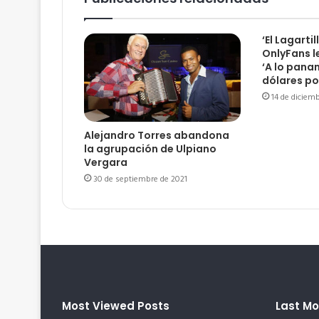
‘El Lagartil
OnlyFans l
‘A lo pana
dólares po
14 de diciem
Alejandro Torres abandona
la agrupación de Ulpiano
Vergara
30 de septiembre de 2021
Most Viewed Posts
Last Mo