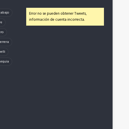
e abajo
Error no se pueden obtener Tweets,
información de cuenta incorrecta.
re
ero
errera
elli
sequia