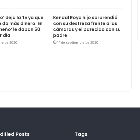
lo’ deja la Tv ya que
Kendal Royo hijo sorprendió
e da más dinero. En
con su destreza frente a las
meño’ le daban 50
cámaras y el parecido con su
r día
padre
bre de 2020
14 de septiembre de 2020
dified Posts
Tags