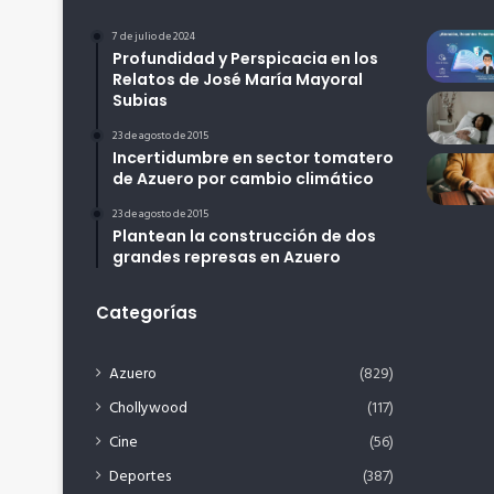
7 de julio de 2024
Profundidad y Perspicacia en los
Relatos de José María Mayoral
Subias
23 de agosto de 2015
Incertidumbre en sector tomatero
de Azuero por cambio climático
23 de agosto de 2015
Plantean la construcción de dos
grandes represas en Azuero
Categorías
Azuero
(829)
Chollywood
(117)
Cine
(56)
Deportes
(387)