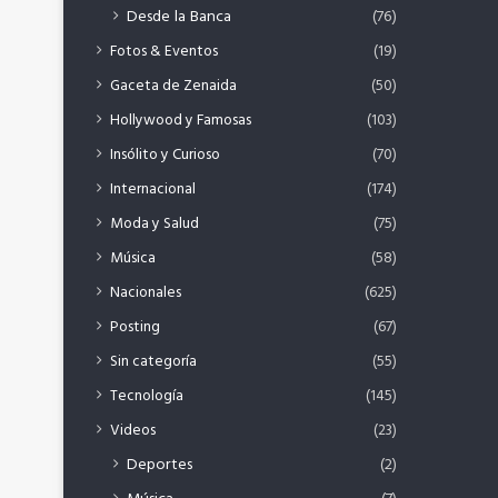
Desde la Banca
(76)
Fotos & Eventos
(19)
Gaceta de Zenaida
(50)
Hollywood y Famosas
(103)
Insólito y Curioso
(70)
Internacional
(174)
Moda y Salud
(75)
Música
(58)
Nacionales
(625)
Posting
(67)
Sin categoría
(55)
Tecnología
(145)
Videos
(23)
Deportes
(2)