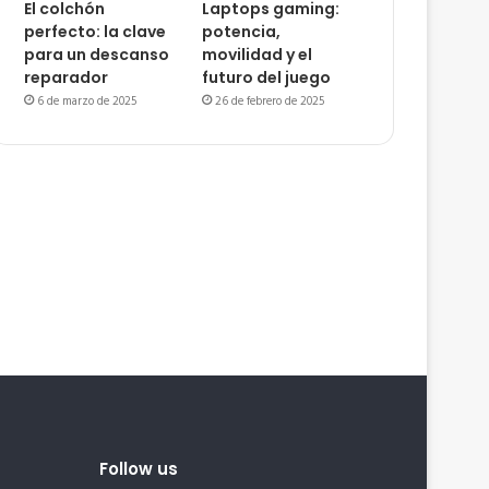
El colchón
Laptops gaming:
perfecto: la clave
potencia,
para un descanso
movilidad y el
reparador
futuro del juego
6 de marzo de 2025
26 de febrero de 2025
Follow us