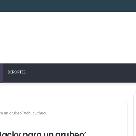
 perfecto: la clave para un descanso reparador
DEPORTES
ara un grubeo’ #chucuchucu
Jacky para un grubeo’