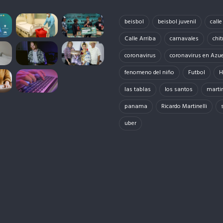
beisbol
beisbol juvenil
call
Calle Arriba
carnavales
chit
coronavirus
coronavirus en Azu
fenomeno del niño
Futbol
H
las tablas
los santos
martin
panama
Ricardo Martinelli
uber