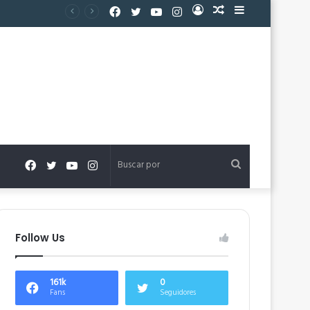
Facebook
Twitter
YouTube
Instagram
Acceso
Publicación
Barra
al
lateral
azar
Facebook
Twitter
YouTube
Instagram
Buscar
por
Follow Us
161k
0
Fans
Seguidores