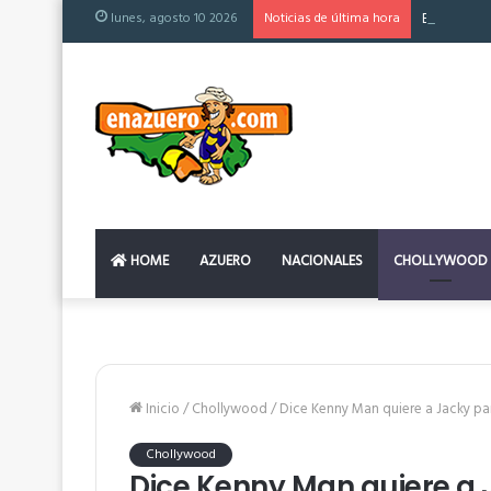
lunes, agosto 10 2026
Noticias de última hora
El colchón
HOME
AZUERO
NACIONALES
CHOLLYWOOD
Inicio
/
Chollywood
/
Dice Kenny Man quiere a Jacky p
Chollywood
Dice Kenny Man quiere a 