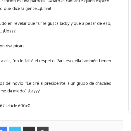
 canción es una parodia”. Aclaró el cantante quien explicó
 lo que dice la gente…¡Umm!
ó en revelar que “sí” le gusta Jacky y que a pesar de eso,
o…¡Upsss!
n risa pícara.
a ella, “no le falté el respeto. Para eso, ella también tienen
.
s del novio. “Le tiré al presidente, a un grupo de chacales
o me da miedo”. ¡Layyy!
Facebook
Twitter
Compartir por correo electrónico
Imprimir