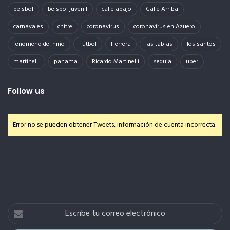
beisbol
beisbol juvenil
calle abajo
Calle Arriba
carnavales
chitre
coronavirus
coronavirus en Azuero
fenomeno del niño
Futbol
Herrera
las tablas
los santos
martinelli
panama
Ricardo Martinelli
sequia
uber
Follow us
Error no se pueden obtener Tweets, información de cuenta incorrecta.
Escribe
tu
correo