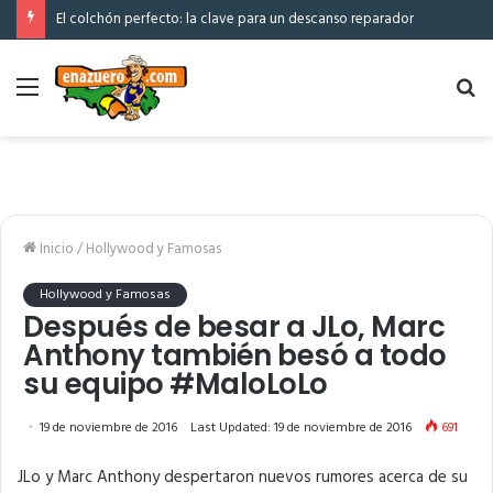
El colchón perfecto: la clave para un descanso reparador
Menú
Bu
po
Inicio
/
Hollywood y Famosas
Hollywood y Famosas
Después de besar a JLo, Marc
Anthony también besó a todo
su equipo #MaloLoLo
19 de noviembre de 2016
Last Updated: 19 de noviembre de 2016
691
JLo y Marc Anthony despertaron nuevos rumores acerca de su