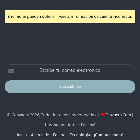
Error no se pueden obtener Tweets, información de cuenta incorrecta.
Escribe
tu
correo
electrónico
© Copyright 2026, Todos los derechos reservados |
Enazuero.Com
|
Hosting por Hostnet Panamá
Inicio
Acerca de
Equipo
Tecnología
¡Comprar ahora!