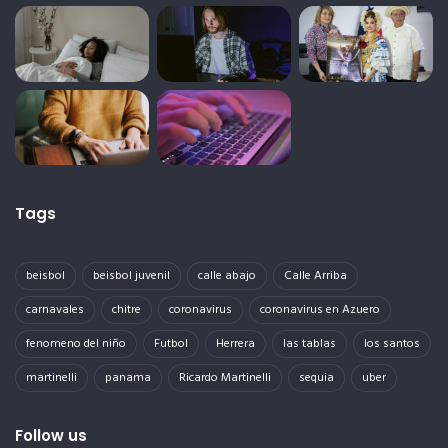
Tags
beisbol
beisbol juvenil
calle abajo
Calle Arriba
carnavales
chitre
coronavirus
coronavirus en Azuero
fenomeno del niño
Futbol
Herrera
las tablas
los santos
martinelli
panama
Ricardo Martinelli
sequia
uber
Follow us