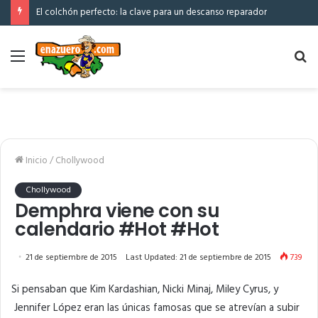
El colchón perfecto: la clave para un descanso reparador
Menú
Bu
po
Inicio
/
Chollywood
Chollywood
Demphra viene con su
calendario #Hot #Hot
21 de septiembre de 2015
Last Updated: 21 de septiembre de 2015
739
Si pensaban que Kim Kardashian, Nicki Minaj, Miley Cyrus, y
Jennifer López eran las únicas famosas que se atrevían a subir