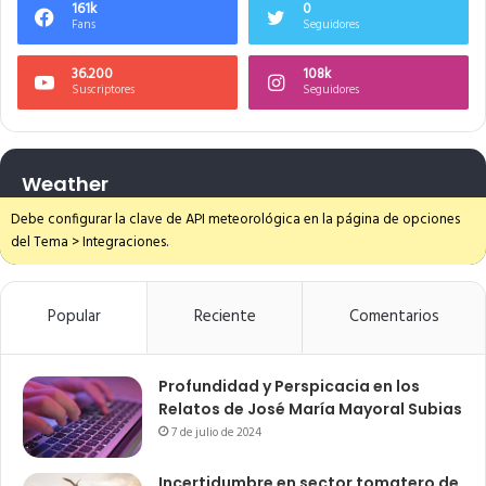
161k
0
Fans
Seguidores
36.200
108k
Suscriptores
Seguidores
Weather
Debe configurar la clave de API meteorológica en la página de opciones
del Tema > Integraciones.
Popular
Reciente
Comentarios
Profundidad y Perspicacia en los
Relatos de José María Mayoral Subias
7 de julio de 2024
Incertidumbre en sector tomatero de