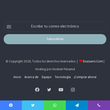
Escribe
tu
correo
electrónico
© Copyright 2026, Todos los derechos reservados |
Enazuero.Com
|
Hosting por Hostnet Panamá
Inicio
Acerca de
Equipo
Tecnología
¡Comprar ahora!
Facebook
Twitter
YouTube
Instagram
Facebook
Twitter
WhatsApp
Telegram
Viber