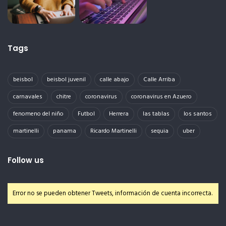
Tags
beisbol
beisbol juvenil
calle abajo
Calle Arriba
carnavales
chitre
coronavirus
coronavirus en Azuero
fenomeno del niño
Futbol
Herrera
las tablas
los santos
martinelli
panama
Ricardo Martinelli
sequia
uber
Follow us
Error no se pueden obtener Tweets, información de cuenta incorrecta.