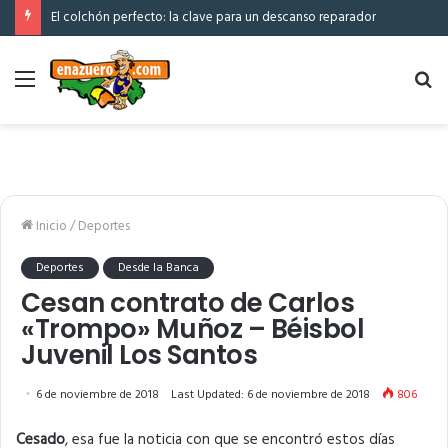
El colchón perfecto: la clave para un descanso reparador
Menú
Bu
po
Inicio
/
Deportes
Deportes
Desde la Banca
Cesan contrato de Carlos
«Trompo» Muñoz – Béisbol
Juvenil Los Santos
6 de noviembre de 2018
Last Updated: 6 de noviembre de 2018
806
Cesado
, esa fue la noticia con que se encontró estos días