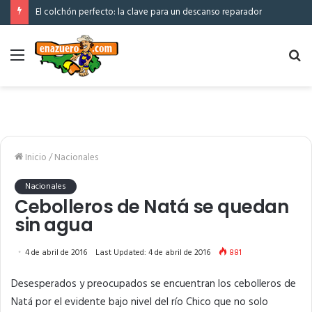
El colchón perfecto: la clave para un descanso reparador
Menú
Bu
po
Inicio
/
Nacionales
Nacionales
Cebolleros de Natá se quedan
sin agua
4 de abril de 2016
Last Updated: 4 de abril de 2016
881
Desesperados y preocupados se encuentran los cebolleros de
Natá por el evidente bajo nivel del río Chico que no solo