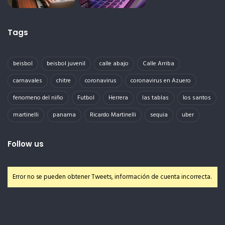
Tags
beisbol
beisbol juvenil
calle abajo
Calle Arriba
carnavales
chitre
coronavirus
coronavirus en Azuero
fenomeno del niño
Futbol
Herrera
las tablas
los santos
martinelli
panama
Ricardo Martinelli
sequia
uber
Follow us
Error no se pueden obtener Tweets, información de cuenta incorrecta.