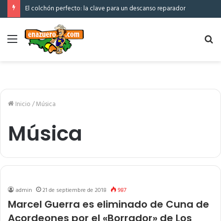
El colchón perfecto: la clave para un descanso reparador
Menú
Bu
po
Inicio
/
Música
Música
admin
21 de septiembre de 2018
987
Marcel Guerra es eliminado de Cuna de
Acordeones por el «Borrador» de Los