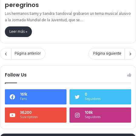
peregrinos
Los hermanos Samy y Sandra Sandoval grabaron un tema musical alusivo
a la Jornada Mundial de la Juventud, que se…
Leer más »
Página anterior
Página siguiente
Follow Us
161k
0
Fans
Seguidores
36.200
108k
Suscriptores
Seguidores