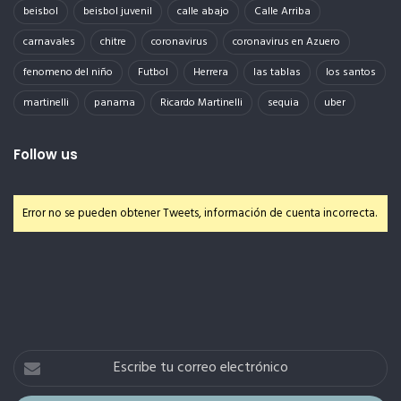
beisbol
beisbol juvenil
calle abajo
Calle Arriba
carnavales
chitre
coronavirus
coronavirus en Azuero
fenomeno del niño
Futbol
Herrera
las tablas
los santos
martinelli
panama
Ricardo Martinelli
sequia
uber
Follow us
Error no se pueden obtener Tweets, información de cuenta incorrecta.
Escribe
tu
correo