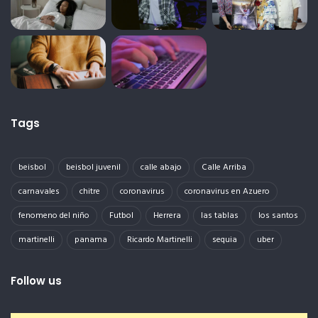
Tags
beisbol
beisbol juvenil
calle abajo
Calle Arriba
carnavales
chitre
coronavirus
coronavirus en Azuero
fenomeno del niño
Futbol
Herrera
las tablas
los santos
martinelli
panama
Ricardo Martinelli
sequia
uber
Follow us