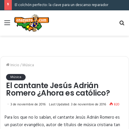
El colchón perfecto: la clave para un descanso reparador
Menú
Bu
po
Inicio
/
Música
Música
El cantante Jesús Adrián
Romero ¿Ahora es católico?
3 de noviembre de 2016
Last Updated: 3 de noviembre de 2016
820
Para los que no lo sabían, el cantante Jesús Adrián Romero es
un pastor evangélico, autor de títulos de música cristiana tan