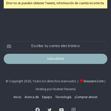
Error no se pueden obtener Tweets, información de cuenta incorrecta.
Escribe
tu
correo
electrónico
© Copyright 2026, Todos los derechos reservados |
Enazuero.Com
|
Hosting por Hostnet Panamá
Inicio
Acerca de
Equipo
Tecnología
¡Comprar ahora!
Facebook
Twitter
YouTube
Instagram