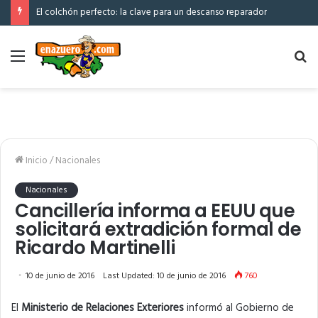
El colchón perfecto: la clave para un descanso reparador
Menú
Bu
po
Inicio
/
Nacionales
Nacionales
Cancillería informa a EEUU que
solicitará extradición formal de
Ricardo Martinelli
10 de junio de 2016
Last Updated: 10 de junio de 2016
760
El
Ministerio de Relaciones Exteriores
informó al Gobierno de