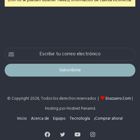
Error no se pueden obtener Tweets, información de cuenta incorrecta.
Escribe
tu
correo
electrónico
© Copyright 2026, Todos los derechos reservados |
Enazuero.Com
|
Hosting por Hostnet Panamá
Inicio
Acerca de
Equipo
Tecnología
¡Comprar ahora!
Facebook
Twitter
YouTube
Instagram