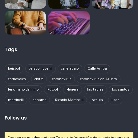
Tags
beisbol
beisbol juvenil
calle abajo
Calle Arriba
carnavales
chitre
coronavirus
coronavirus en Azuero
fenomeno del niño
Futbol
Herrera
las tablas
los santos
martinelli
panama
Ricardo Martinelli
sequia
uber
Follow us