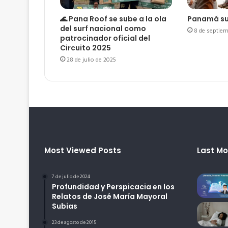
🌊 Pana Roof se sube a la ola
Panamá su
del surf nacional como
8 de septiem
patrocinador oficial del
Circuito 2025
28 de julio de 2025
Most Viewed Posts
Last Mo
7 de julio de 2024
Profundidad y Perspicacia en los
Relatos de José María Mayoral
Subias
23 de agosto de 2015