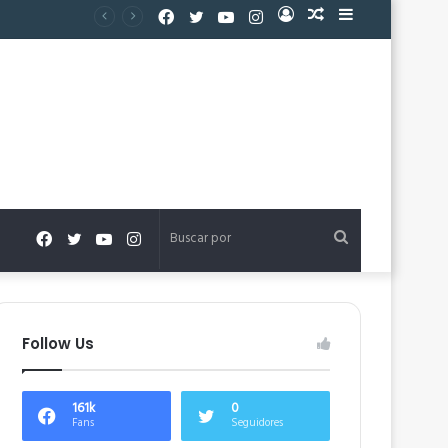
Facebook
Twitter
YouTube
Instagram
Acceso
Publicación
Barra
al
lateral
azar
Facebook
Twitter
YouTube
Instagram
Buscar
por
Follow Us
161k
0
Fans
Seguidores