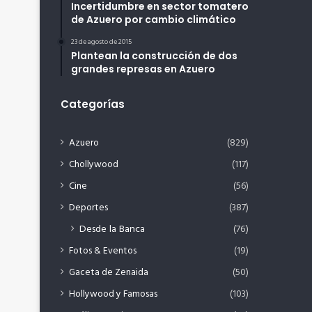
Incertidumbre en sector tomatero
de Azuero por cambio climático
23 de agosto de 2015
Plantean la construcción de dos
grandes represas en Azuero
Categorías
Azuero
(829)
Chollywood
(117)
Cine
(56)
Deportes
(387)
Desde la Banca
(76)
Fotos & Eventos
(19)
Gaceta de Zenaida
(50)
Hollywood y Famosas
(103)