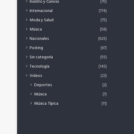
Insólito y Curioso
(70)
Internacional
(174)
Moda y Salud
(75)
Música
(58)
Nacionales
(625)
Posting
(67)
Sin categoría
(55)
Tecnología
(145)
Videos
(23)
Deportes
(2)
Música
(7)
Música Típica
(11)