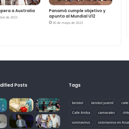
pera a Australia
Panamá cumple objetivo y
apunta al Mundial U12
bre de 2023
30 de mayo de 2023
dified Posts
Tags
beisbol
beisbol juvenil
call
Calle Arriba
carnavales
chit
coronavirus
coronavirus en Azu