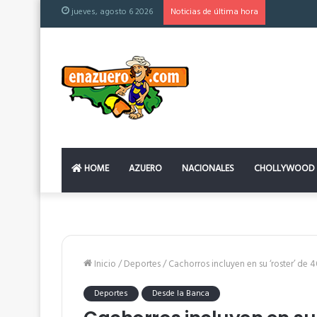
jueves, agosto 6 2026
Noticias de última hora
El colchón
HOME
AZUERO
NACIONALES
CHOLLYWOOD
Inicio
/
Deportes
/
Cachorros incluyen en su ‘roster’ d
Deportes
Desde la Banca