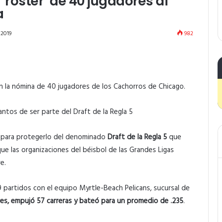
‘roster’ de 40 jugadores al
a
 2019
982
n la nómina de 40 jugadores de los Cachorros de Chicago.
ntos de ser parte del Draft de la Regla 5
os para protegerlo del denominado
Draft de la Regla 5
que
que las organizaciones del béisbol de las Grandes Ligas
e.
9 partidos con el equipo Myrtle-Beach Pelicans, sucursal de
res, empujó 57 carreras y bateó para un promedio de .235
.