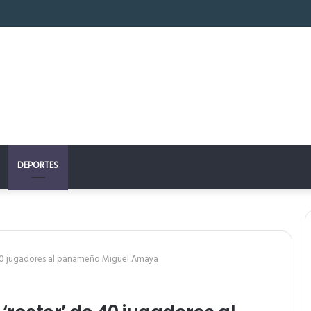
 perfecto: la clave para un descanso reparador
DEPORTES
e 40 jugadores al panameño Miguel Amaya