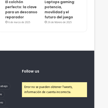
El colchón
Laptops gaming:
perfecto: la clave
potencia,
para un descanso
movilidad y el
reparador
futuro del juego
6 de marzo de 2025
26 de febrero de 2025
Follow us
e abajo
Error no se pueden obtener Tweets,
información de cuenta incorrecta.
re
ero