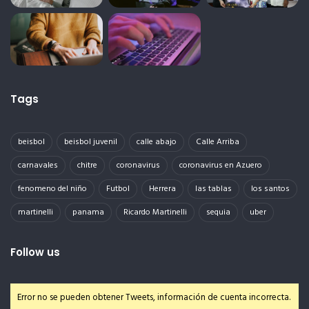
Tags
beisbol
beisbol juvenil
calle abajo
Calle Arriba
carnavales
chitre
coronavirus
coronavirus en Azuero
fenomeno del niño
Futbol
Herrera
las tablas
los santos
martinelli
panama
Ricardo Martinelli
sequia
uber
Follow us
Error no se pueden obtener Tweets, información de cuenta incorrecta.