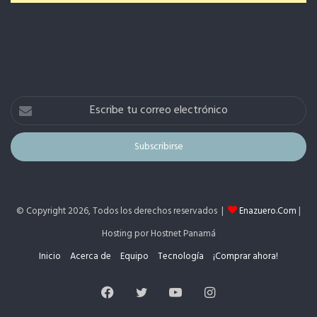
Escribe
tu
correo
electrónico
© Copyright 2026, Todos los derechos reservados |
Enazuero.Com
|
Hosting por Hostnet Panamá
Inicio
Acerca de
Equipo
Tecnología
¡Comprar ahora!
Facebook
Twitter
YouTube
Instagram