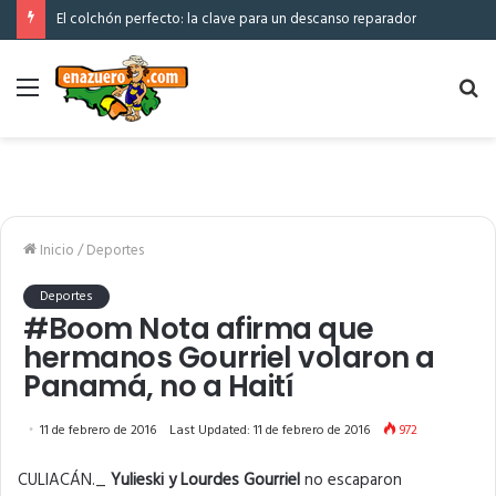
El colchón perfecto: la clave para un descanso reparador
Menú
Bu
po
Inicio
/
Deportes
Deportes
#Boom Nota afirma que
hermanos Gourriel volaron a
Panamá, no a Haití
11 de febrero de 2016
Last Updated: 11 de febrero de 2016
972
CULIACÁN._
Yulieski y Lourdes Gourriel
no escaparon