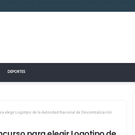
n perfecto: la clave para un descanso reparador
DEPORTES
ara elegir Logotipo de la Autoridad Nacional de Descentralización
oncurso para elegir Logotipo de