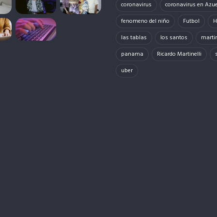
coronavirus
coronavirus en Azu
fenomeno del niño
Futbol
H
las tablas
los santos
martin
panama
Ricardo Martinelli
uber