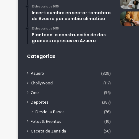
23 de agosto de 2015
Incertidumbre en sector tomatero
de Azuero por cambio climático
23 de agosto de 2015
Plantean la construcción de dos
grandes represas en Azuero
Categorías
Azuero
(829)
Chollywood
(117)
Cine
(56)
Deportes
(387)
Desde la Banca
(76)
Fotos & Eventos
(19)
Gaceta de Zenaida
(50)