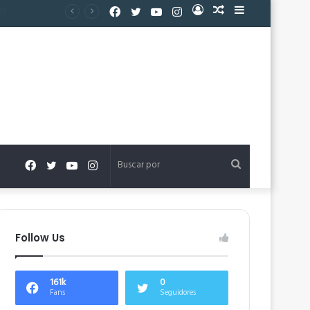
Facebook
Twitter
YouTube
Instagram
Acceso
Publicación
Barra
al
lateral
azar
Facebook
Twitter
YouTube
Instagram
Buscar
por
Follow Us
161k
0
Fans
Seguidores