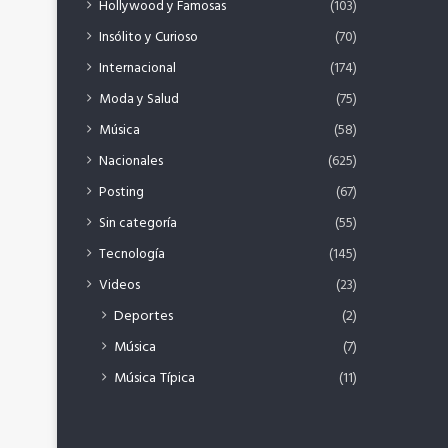
Hollywood y Famosas
(103)
Insólito y Curioso
(70)
Internacional
(174)
Moda y Salud
(75)
Música
(58)
Nacionales
(625)
Posting
(67)
Sin categoría
(55)
Tecnología
(145)
Videos
(23)
Deportes
(2)
Música
(7)
Música Típica
(11)