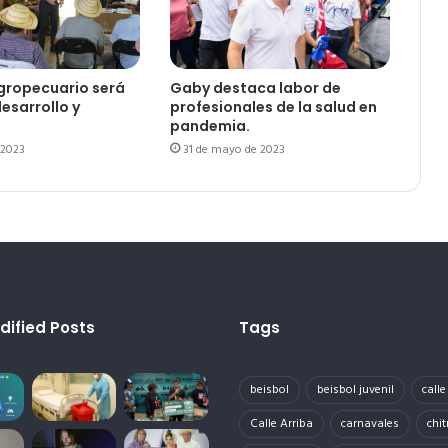
agropecuario será
Gaby destaca labor de
esarrollo y
profesionales de la salud en
pandemia.
 2023
31 de mayo de 2023
dified Posts
Tags
beisbol
beisbol juvenil
call
Calle Arriba
carnavales
chit