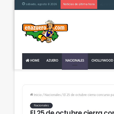
sábado, agosto 8 2026
Noticias de última hora
El colchó
HOME
AZUERO
NACIONALES
CHOLLYWOOD
Inicio
/
Nacionales
/
El 25 de octubre cierra concurso p
Nacionales
El 25 de octubre cierra c