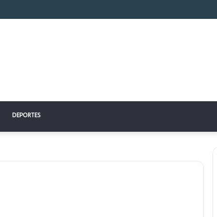
n perfecto: la clave para un descanso reparador
DEPORTES