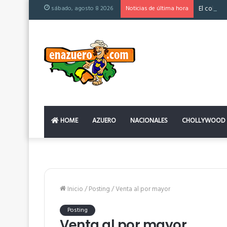
sábado, agosto 8 2026
Noticias de última hora
El colchó
HOME
AZUERO
NACIONALES
CHOLLYWOOD
Inicio
/
Posting
/
Venta al por mayor
Posting
Venta al por mayor