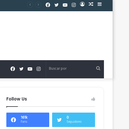
Facebook
Twitter
YouTube
Instagram
Acceso
Publicación
Barra
al
lateral
azar
Facebook
Twitter
YouTube
Instagram
Buscar
por
Follow Us
161k
0
Fans
Seguidores