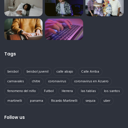
Tags
beisbol
beisbol juvenil
calle abajo
Calle Arriba
carnavales
chitre
coronavirus
coronavirus en Azuero
fenomeno del niño
Futbol
Herrera
las tablas
los santos
martinelli
panama
Ricardo Martinelli
sequia
uber
Follow us