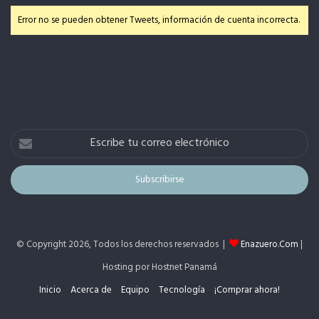
Error no se pueden obtener Tweets, información de cuenta incorrecta.
Escribe
tu
correo
electrónico
© Copyright 2026, Todos los derechos reservados |
Enazuero.Com
|
Hosting por Hostnet Panamá
Inicio
Acerca de
Equipo
Tecnología
¡Comprar ahora!