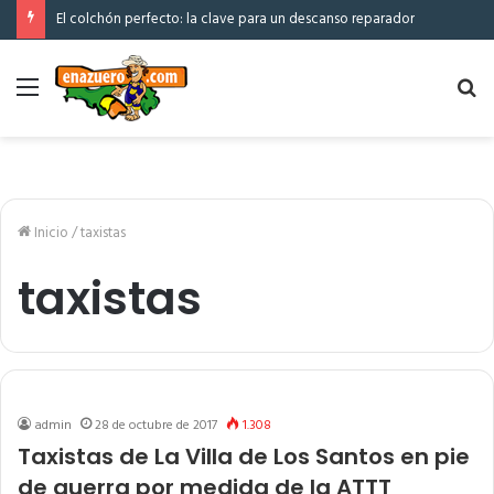
El colchón perfecto: la clave para un descanso reparador
Menú
Bu
po
Inicio
/
taxistas
taxistas
admin
28 de octubre de 2017
1.308
Taxistas de La Villa de Los Santos en pie
de guerra por medida de la ATTT