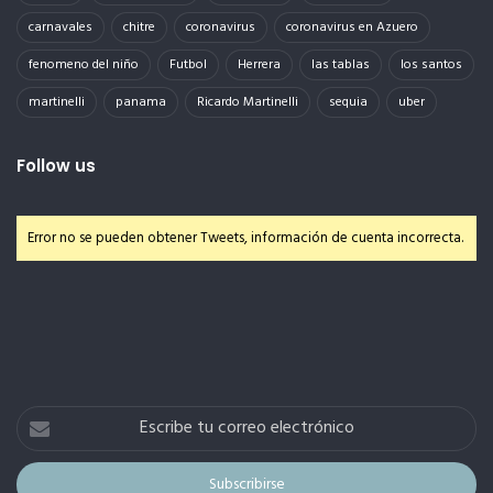
carnavales
chitre
coronavirus
coronavirus en Azuero
fenomeno del niño
Futbol
Herrera
las tablas
los santos
martinelli
panama
Ricardo Martinelli
sequia
uber
Follow us
Error no se pueden obtener Tweets, información de cuenta incorrecta.
Escribe
tu
correo
electrónico